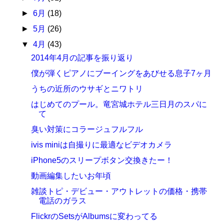
►
6月
(18)
►
5月
(26)
▼
4月
(43)
2014年4月の記事を振り返り
僕が弾くピアノにブーイングをあびせる息子7ヶ月
うちの近所のウサギとニワトリ
はじめてのプール。竜宮城ホテル三日月のスパに
て
臭い対策にコラージュフルフル
ivis miniは自撮りに最適なビデオカメラ
iPhone5のスリープボタン交換きたー！
動画編集したいお年頃
雑談トピ・デビュー・アウトレットの価格・携帯
電話のガラス
FlickrのSetsがAlbumsに変わってる