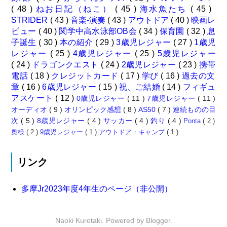
( 48 )
ねお日記（ねこ）
( 45 )
海水魚たち
( 45 )
STRIDER
( 43 )
音楽-演奏
( 43 )
アウトドア
( 40 )
映画レ
ビュー
( 40 )
関学中高水泳部OB会
( 34 )
保育園
( 32 )
息
子誕生
( 30 )
本の紹介
( 29 )
3歳児レジャー
( 27 )
1歳児
レジャー
( 25 )
4歳児レジャー
( 25 )
5歳児レジャー
( 24 )
ドラゴンクエスト
( 24 )
2歳児レジャー
( 23 )
携帯
電話
( 18 )
クレジットカード
( 17 )
学び
( 16 )
過去の文
章
( 16 )
6歳児レジャー
( 15 )
祝、ご結婚
( 14 )
フィギュ
アスケート
( 12 )
0歳児レジャー
( 11 )
7歳児レジャー
( 11 )
オーディオ
( 9 )
オリンピック感想
( 8 )
AS50
( 7 )
連続ものの目
次
( 5 )
8歳児レジャー
( 4 )
サッカー
( 4 )
釣り
( 4 )
Ponta
( 2 )
奥様
( 2 )
9歳児レジャー
( 1 )
アウトドア・キャンプ
( 1 )
リンク
多摩Jr2023年度4年生のページ（非公開）
Naoki Kurotaki. Powered by
Blogger
.