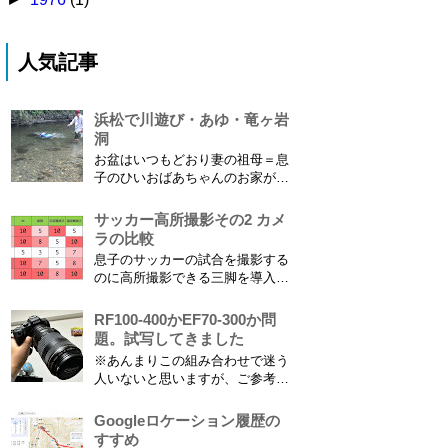
人気記事
浜松で川遊び・あゆ・竜ヶ岩
洞
お盆はいつもどおり妻の祖母＝息
子のひいおばあちゃんのお家があ
る浜松に行ってきました。ひいお
ばあちゃんがご健在なのはとって
サッカー高所撮影その2 カメ
もありがたいことです。 5歳vs88
ラの比較
歳 ひいおばあちゃんとの対決！
息子のサッカーの試合を撮影する
カモノハシ通信3 神宮寺川で水遊
のに高所撮影できる三脚を導入し
び、下の方に動画も付けてます
た話 の続きです。 最大7.5mの高
竜ヶ岩洞と鮎つ...
さからフィールド全体（少年用な
RF100-400かEF70-300か問
ので大人用の半分の大きさです）
題。試写してきました
を撮影できればカメラを放置して
※あんまりこの組み合わせで迷う
の撮影ができますし、選手のポジ
人いないと思いますが、ご参考に
ショニングを俯瞰で見てあとから
なれば。EF70-300は1型というこ
分析することもできます。 で、
とにご注意ください。 息子がサ
Googleロケーション履歴の
問題...
ッカーを始めたことで望遠レンズ
すすめ