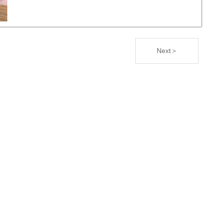
くらいまったく雪は積もっていませんでした。 滞
在中は最高気温が連日マイナスだったので道に霜
は...
Next＞