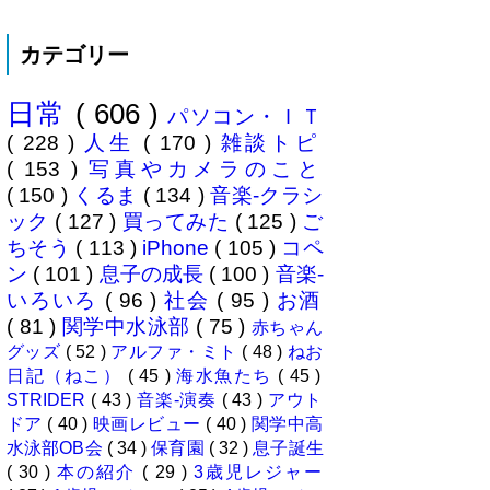
東海道新幹線限定ネタもあります
うちは神奈川県川崎市ですので当
ので...
然と言えば当然ですが・・。 自
カテゴリー
分の息子が12歳になったら母校中
学部に入れたいなぁとうっすら考
えていたこの30余年。居住地的に
日常
( 606 )
その可能性がほぼなくなったこと
パソコン・ＩＴ
は...
( 228 )
人生
( 170 )
雑談トピ
( 153 )
写真やカメラのこと
( 150 )
くるま
( 134 )
音楽-クラシ
ック
( 127 )
買ってみた
( 125 )
ご
ちそう
( 113 )
iPhone
( 105 )
コペ
ン
( 101 )
息子の成長
( 100 )
音楽-
いろいろ
( 96 )
社会
( 95 )
お酒
( 81 )
関学中水泳部
( 75 )
赤ちゃん
グッズ
( 52 )
アルファ・ミト
( 48 )
ねお
日記（ねこ）
( 45 )
海水魚たち
( 45 )
STRIDER
( 43 )
音楽-演奏
( 43 )
アウト
ドア
( 40 )
映画レビュー
( 40 )
関学中高
水泳部OB会
( 34 )
保育園
( 32 )
息子誕生
( 30 )
本の紹介
( 29 )
3歳児レジャー