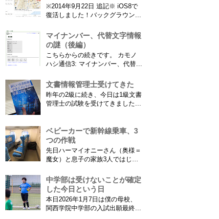
をつけての撮影機会がまた増えて
※2014年9月22日 追記※ iOS8で
きました。使っているのは EF70-
復活しました！バックグラウンド
300mm F4-5.6 IS USM というレ
で常時記録してくれています。
ンズです...
iPhone 6 Plusで確認しました。
マイナンバー、代替文字情報
カモノハシ通信3: Googleロケー
の謎（後編）
ション履歴がiOS8で復活！
こちらからの続きです。 カモノ
※2013年11月8日 追記※ 残念な
ハシ通信3: マイナンバー、代替文
こ...
字情報の謎（前編） そもそも子
供の名前に使える漢字には制限が
文書情報管理士受けてきた
あります。たまに使える漢字が増
昨年の2級に続き、今日は1級文書
えたり減ったりしてニュースにな
管理士の試験を受けてきました。
ってますよね。（2015年１月には
合格発表は月末だけど、こんな記
「巫」の字が人名漢字に追加され
事書いてもし不合格だったら恥ず
てニュースになっていまし...
かしい…。 ※後日追記※ 無事合
ベビーカーで新幹線乗車、3
格してました。しかも成績が上位
つの作戦
3名以内？とかで表彰してもらい
先日ハーマイオニーさん（奥様＝
ました\( ˆoˆ )/ 文書の取り扱いや
魔女）と息子の家族3人ではじめ
電子化、e文書...
て、東海道新幹線に乗ってきまし
た。息子はまだ8ヶ月なので基本
中学部は受けないことが確定
ヒザの上なのですが、問題はベビ
した今日という日
ーカーをどうするか。色々事前に
本日2026年1月7日は僕の母校、
調べたことと、実際に乗ってわか
関西学院中学部の入試出願最終日
ったことをご報告いたします！ ※
でした。出願はしませんでした。