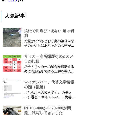
人気記事
浜松で川遊び・あゆ・竜ヶ岩
洞
お盆はいつもどおり妻の祖母＝息
子のひいおばあちゃんのお家があ
る浜松に行ってきました。ひいお
ばあちゃんがご健在なのはとって
サッカー高所撮影その2 カメ
もありがたいことです。 5歳vs88
ラの比較
歳 ひいおばあちゃんとの対決！
息子のサッカーの試合を撮影する
カモノハシ通信3 神宮寺川で水遊
のに高所撮影できる三脚を導入し
び、下の方に動画も付けてます
た話 の続きです。 最大7.5mの高
竜ヶ岩洞と鮎つ...
さからフィールド全体（少年用な
マイナンバー、代替文字情報
ので大人用の半分の大きさです）
の謎（後編）
を撮影できればカメラを放置して
こちらからの続きです。 カモノ
の撮影ができますし、選手のポジ
ハシ通信3: マイナンバー、代替文
ショニングを俯瞰で見てあとから
字情報の謎（前編） そもそも子
分析することもできます。 で、
供の名前に使える漢字には制限が
RF100-400かEF70-300か問
問題...
あります。たまに使える漢字が増
題。試写してきました