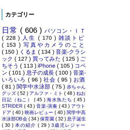
うちは神奈川県川崎市ですので当
然と言えば当然ですが・・。 自
カテゴリー
分の息子が12歳になったら母校中
学部に入れたいなぁとうっすら考
えていたこの30余年。居住地的に
日常
( 606 )
その可能性がほぼなくなったこと
パソコン・ＩＴ
は...
( 228 )
人生
( 170 )
雑談トピ
( 153 )
写真やカメラのこと
( 150 )
くるま
( 134 )
音楽-クラシ
ック
( 127 )
買ってみた
( 125 )
ご
ちそう
( 113 )
iPhone
( 105 )
コペ
ン
( 101 )
息子の成長
( 100 )
音楽-
いろいろ
( 96 )
社会
( 95 )
お酒
( 81 )
関学中水泳部
( 75 )
赤ちゃん
グッズ
( 52 )
アルファ・ミト
( 48 )
ねお
日記（ねこ）
( 45 )
海水魚たち
( 45 )
STRIDER
( 43 )
音楽-演奏
( 43 )
アウト
ドア
( 40 )
映画レビュー
( 40 )
関学中高
水泳部OB会
( 34 )
保育園
( 32 )
息子誕生
( 30 )
本の紹介
( 29 )
3歳児レジャー