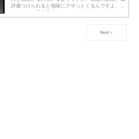
評価つけられると地味にグサっとくるんですよ、う
ちみたいな零細業者でも。それがなくなったので、
自分の動画一覧ページを平和な気持ちで見られる...
Next＞