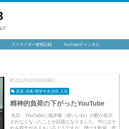
3
など
ストライダー参戦記録
YouTubeチャンネル
2021年12月8日水曜日
音楽-演奏 関学中水泳部 人生
精神的負荷の下がったYouTube
先日、YouTubeに低評価（逆いいね）の数が表示
されなくなったことが話題となりました。中にはそ
れを残念がる人もいるようですが、僕は大歓迎。低