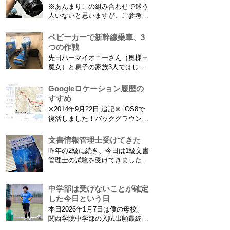
えたり減ったりしてニュースにな
※あんまりこの組み合わせで迷う
ってますよね。（2015年１月には
人いないと思いますが、ご参考に
「巫」の字が人名漢字に追加され
なれば。EF70-300は1型というこ
てニュースになっていまし...
とにご注意ください。 息子がサ
ベビーカーで新幹線乗車、3
ッカーを始めたことで望遠レンズ
つの作戦
をつけての撮影機会がまた増えて
先日ハーマイオニーさん（奥様＝
きました。使っているのは EF70-
魔女）と息子の家族3人ではじめ
300mm F4-5.6 IS USM というレ
て、東海道新幹線に乗ってきまし
ンズです...
た。息子はまだ8ヶ月なので基本
Googleロケーション履歴の
ヒザの上なのですが、問題はベビ
すすめ
ーカーをどうするか。色々事前に
※2014年9月22日 追記※ iOS8で
調べたことと、実際に乗ってわか
復活しました！バックグラウンド
ったことをご報告いたします！ ※
で常時記録してくれています。
東海道新幹線限定ネタもあります
iPhone 6 Plusで確認しました。
文書情報管理士受けてきた
ので...
カモノハシ通信3: Googleロケー
昨年の2級に続き、今日は1級文書
ション履歴がiOS8で復活！
管理士の試験を受けてきました。
※2013年11月8日 追記※ 残念な
合格発表は月末だけど、こんな記
こ...
事書いてもし不合格だったら恥ず
かしい…。 ※後日追記※ 無事合
中学部は受けないことが確定
格してました。しかも成績が上位
した今日という日
3名以内？とかで表彰してもらい
本日2026年1月7日は僕の母校、
ました\( ˆoˆ )/ 文書の取り扱いや
関西学院中学部の入試出願最終日
電子化、e文書...
でした。出願はしませんでした。