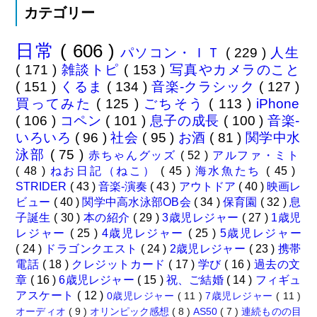
カテゴリー
日常
( 606 )
パソコン・ＩＴ
( 229 )
人生
( 171 )
雑談トピ
( 153 )
写真やカメラのこと
( 151 )
くるま
( 134 )
音楽-クラシック
( 127 )
買ってみた
( 125 )
ごちそう
( 113 )
iPhone
( 106 )
コペン
( 101 )
息子の成長
( 100 )
音楽-
いろいろ
( 96 )
社会
( 95 )
お酒
( 81 )
関学中水
泳部
( 75 )
赤ちゃんグッズ
( 52 )
アルファ・ミト
( 48 )
ねお日記（ねこ）
( 45 )
海水魚たち
( 45 )
STRIDER
( 43 )
音楽-演奏
( 43 )
アウトドア
( 40 )
映画レ
ビュー
( 40 )
関学中高水泳部OB会
( 34 )
保育園
( 32 )
息
子誕生
( 30 )
本の紹介
( 29 )
3歳児レジャー
( 27 )
1歳児
レジャー
( 25 )
4歳児レジャー
( 25 )
5歳児レジャー
( 24 )
ドラゴンクエスト
( 24 )
2歳児レジャー
( 23 )
携帯
電話
( 18 )
クレジットカード
( 17 )
学び
( 16 )
過去の文
章
( 16 )
6歳児レジャー
( 15 )
祝、ご結婚
( 14 )
フィギュ
アスケート
( 12 )
0歳児レジャー
( 11 )
7歳児レジャー
( 11 )
オーディオ
( 9 )
オリンピック感想
( 8 )
AS50
( 7 )
連続ものの目