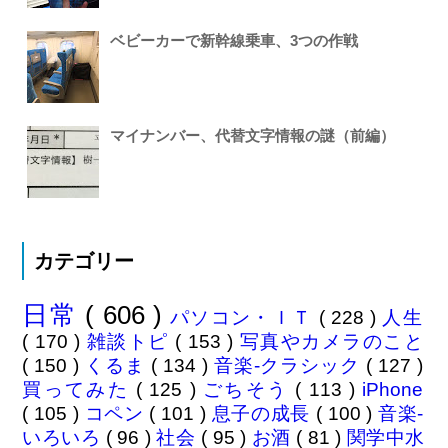
ベビーカーで新幹線乗車、3つの作戦
マイナンバー、代替文字情報の謎（前編）
カテゴリー
日常
( 606 )
パソコン・ＩＴ
( 228 )
人生
( 170 )
雑談トピ
( 153 )
写真やカメラのこと
( 150 )
くるま
( 134 )
音楽-クラシック
( 127 )
買ってみた
( 125 )
ごちそう
( 113 )
iPhone
( 105 )
コペン
( 101 )
息子の成長
( 100 )
音楽-
いろいろ
( 96 )
社会
( 95 )
お酒
( 81 )
関学中水