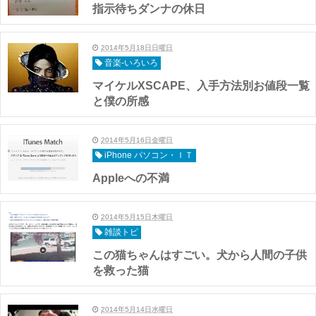
指示待ちダンナの休日
2014年5月18日日曜日
音楽-いろいろ
マイケルXSCAPE、入手方法別お値段一覧
と僕の所感
2014年5月16日金曜日
iPhone パソコン・ＩＴ
Appleへの不満
2014年5月15日木曜日
雑談トピ
この猫ちゃんはすごい。犬から人間の子供
を救った猫
2014年5月14日水曜日