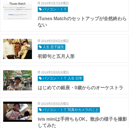
2014年5月7日水曜日
パソコン・ＩＴ
iTunes Matchのセットアップが全然終わら
ない
2014年5月6日火曜日
人生 息子誕生
初節句と五月人形
2014年5月6日火曜日
パソコン・ＩＴ 人生 日常
はじめての銀座・0歳からのオーケストラ
2014年5月5日月曜日
パソコン・ＩＴ 写真やカメラのこと
ivis miniは手持ちもOK。散歩の様子を撮影
してみた