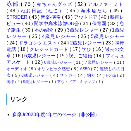
泳部
( 75 )
赤ちゃんグッズ
( 52 )
アルファ・ミト
( 48 )
ねお日記（ねこ）
( 45 )
海水魚たち
( 45 )
STRIDER
( 43 )
音楽-演奏
( 43 )
アウトドア
( 40 )
映画レ
ビュー
( 40 )
関学中高水泳部OB会
( 34 )
保育園
( 32 )
息
子誕生
( 30 )
本の紹介
( 29 )
3歳児レジャー
( 27 )
1歳児
レジャー
( 25 )
4歳児レジャー
( 25 )
5歳児レジャー
( 24 )
ドラゴンクエスト
( 24 )
2歳児レジャー
( 23 )
携帯
電話
( 18 )
クレジットカード
( 17 )
学び
( 16 )
過去の文
章
( 16 )
6歳児レジャー
( 15 )
祝、ご結婚
( 14 )
フィギュ
アスケート
( 12 )
0歳児レジャー
( 11 )
7歳児レジャー
( 11 )
オーディオ
( 9 )
オリンピック感想
( 8 )
AS50
( 7 )
連続ものの目
次
( 5 )
8歳児レジャー
( 4 )
サッカー
( 4 )
釣り
( 4 )
Ponta
( 2 )
奥様
( 2 )
9歳児レジャー
( 1 )
アウトドア・キャンプ
( 1 )
リンク
多摩Jr2023年度4年生のページ（非公開）