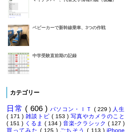
ベビーカーで新幹線乗車、3つの作戦
中学受験直前期の記録
カテゴリー
日常
( 606 )
パソコン・ＩＴ
( 229 )
人生
( 171 )
雑談トピ
( 153 )
写真やカメラのこと
( 151 )
くるま
( 134 )
音楽-クラシック
( 127 )
買ってみた
( 125 )
ごちそう
( 113 )
iPhone