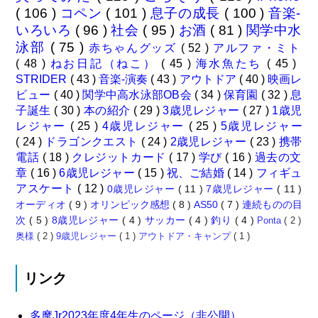
( 106 )
コペン
( 101 )
息子の成長
( 100 )
音楽-
いろいろ
( 96 )
社会
( 95 )
お酒
( 81 )
関学中水
泳部
( 75 )
赤ちゃんグッズ
( 52 )
アルファ・ミト
( 48 )
ねお日記（ねこ）
( 45 )
海水魚たち
( 45 )
STRIDER
( 43 )
音楽-演奏
( 43 )
アウトドア
( 40 )
映画レ
ビュー
( 40 )
関学中高水泳部OB会
( 34 )
保育園
( 32 )
息
子誕生
( 30 )
本の紹介
( 29 )
3歳児レジャー
( 27 )
1歳児
レジャー
( 25 )
4歳児レジャー
( 25 )
5歳児レジャー
( 24 )
ドラゴンクエスト
( 24 )
2歳児レジャー
( 23 )
携帯
電話
( 18 )
クレジットカード
( 17 )
学び
( 16 )
過去の文
章
( 16 )
6歳児レジャー
( 15 )
祝、ご結婚
( 14 )
フィギュ
アスケート
( 12 )
0歳児レジャー
( 11 )
7歳児レジャー
( 11 )
オーディオ
( 9 )
オリンピック感想
( 8 )
AS50
( 7 )
連続ものの目
次
( 5 )
8歳児レジャー
( 4 )
サッカー
( 4 )
釣り
( 4 )
Ponta
( 2 )
奥様
( 2 )
9歳児レジャー
( 1 )
アウトドア・キャンプ
( 1 )
リンク
多摩Jr2023年度4年生のページ（非公開）