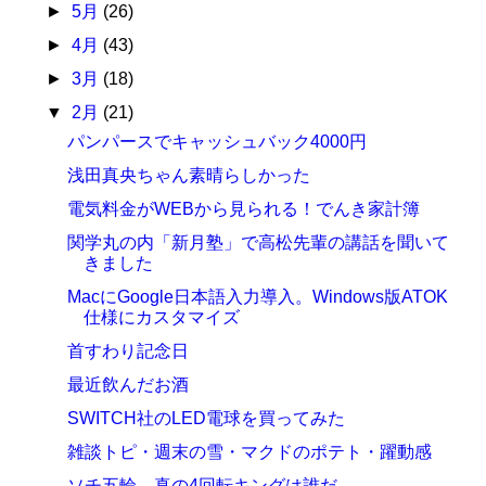
►
5月
(26)
►
4月
(43)
►
3月
(18)
▼
2月
(21)
パンパースでキャッシュバック4000円
浅田真央ちゃん素晴らしかった
電気料金がWEBから見られる！でんき家計簿
関学丸の内「新月塾」で高松先輩の講話を聞いて
きました
MacにGoogle日本語入力導入。Windows版ATOK
仕様にカスタマイズ
首すわり記念日
最近飲んだお酒
SWITCH社のLED電球を買ってみた
雑談トピ・週末の雪・マクドのポテト・躍動感
ソチ五輪、真の4回転キングは誰だ