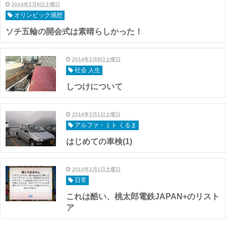
2014年2月8日土曜日
オリンピック感想
ソチ五輪の開会式は素晴らしかった！
2014年2月8日土曜日
社会 人生
しつけについて
2014年2月1日土曜日
アルファ・ミト くるま
はじめての車検(1)
2014年2月1日土曜日
日常
これは酷い、桃太郎電鉄JAPAN+のリスト
ア