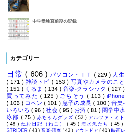
中学受験直前期の記録
カテゴリー
日常
( 606 )
パソコン・ＩＴ
( 229 )
人生
( 171 )
雑談トピ
( 153 )
写真やカメラのこと
( 151 )
くるま
( 134 )
音楽-クラシック
( 127 )
買ってみた
( 125 )
ごちそう
( 113 )
iPhone
( 106 )
コペン
( 101 )
息子の成長
( 100 )
音楽-
いろいろ
( 96 )
社会
( 95 )
お酒
( 81 )
関学中水
泳部
( 75 )
赤ちゃんグッズ
( 52 )
アルファ・ミト
( 48 )
ねお日記（ねこ）
( 45 )
海水魚たち
( 45 )
STRIDER
( 43 )
音楽-演奏
( 43 )
アウトドア
( 40 )
映画レ