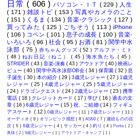
日常
( 606 )
パソコン・ＩＴ
( 229 )
人生
( 171 )
雑談トピ
( 153 )
写真やカメラのこと
( 151 )
くるま
( 134 )
音楽-クラシック
( 127 )
買ってみた
( 125 )
ごちそう
( 113 )
iPhone
( 106 )
コペン
( 101 )
息子の成長
( 100 )
音楽-
いろいろ
( 96 )
社会
( 95 )
お酒
( 81 )
関学中水
泳部
( 75 )
赤ちゃんグッズ
( 52 )
アルファ・ミト
( 48 )
ねお日記（ねこ）
( 45 )
海水魚たち
( 45 )
STRIDER
( 43 )
音楽-演奏
( 43 )
アウトドア
( 40 )
映画レ
ビュー
( 40 )
関学中高水泳部OB会
( 34 )
保育園
( 32 )
息
子誕生
( 30 )
本の紹介
( 29 )
3歳児レジャー
( 27 )
1歳児
レジャー
( 25 )
4歳児レジャー
( 25 )
5歳児レジャー
( 24 )
ドラゴンクエスト
( 24 )
2歳児レジャー
( 23 )
携帯
電話
( 18 )
クレジットカード
( 17 )
学び
( 16 )
過去の文
章
( 16 )
6歳児レジャー
( 15 )
祝、ご結婚
( 14 )
フィギュ
アスケート
( 12 )
0歳児レジャー
( 11 )
7歳児レジャー
( 11 )
オーディオ
( 9 )
オリンピック感想
( 8 )
AS50
( 7 )
連続ものの目
次
( 5 )
8歳児レジャー
( 4 )
サッカー
( 4 )
釣り
( 4 )
Ponta
( 2 )
奥様
( 2 )
9歳児レジャー
( 1 )
アウトドア・キャンプ
( 1 )