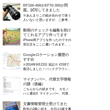
竜ヶ岩洞と鮎つ...
さからフィールド全体（少年用な
RF100-400かEF70-300か問
ので大人用の半分の大きさです）
題。試写してきました
を撮影できればカメラを放置して
※あんまりこの組み合わせで迷う
の撮影ができますし、選手のポジ
人いないと思いますが、ご参考に
ショニングを俯瞰で見てあとから
なれば。EF70-300は1型というこ
分析することもできます。 で、
とにご注意ください。 息子がサ
動画のチェック＆編集を助け
問題...
ッカーを始めたことで望遠レンズ
てくれるアプリ作ってます
をつけての撮影機会がまた増えて
iPhone用アプリを作ったのでその
きました。使っているのは EF70-
宣伝文をここに書いてみます。ま
300mm F4-5.6 IS USM というレ
だAppStoreには公開されてません
ンズです...
が、公開されたら是非使ってみて
Googleロケーション履歴の
ください。 --------------------------------
すすめ
------------ 「あのゴールシーン、ど
※2014年9月22日 追記※ iOS8で
こだっけ？」をゼロに。...
復活しました！バックグラウンド
で常時記録してくれています。
iPhone 6 Plusで確認しました。
マイナンバー、代替文字情報
カモノハシ通信3: Googleロケー
の謎（後編）
ション履歴がiOS8で復活！
こちらからの続きです。 カモノ
※2013年11月8日 追記※ 残念な
ハシ通信3: マイナンバー、代替文
こ...
字情報の謎（前編） そもそも子
供の名前に使える漢字には制限が
文書情報管理士受けてきた
あります。たまに使える漢字が増
昨年の2級に続き、今日は1級文書