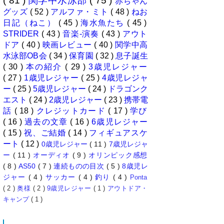
( 81 )
関学中水泳部
( 75 )
赤ちゃん
グッズ
( 52 )
アルファ・ミト
( 48 )
ねお
日記（ねこ）
( 45 )
海水魚たち
( 45 )
STRIDER
( 43 )
音楽-演奏
( 43 )
アウト
ドア
( 40 )
映画レビュー
( 40 )
関学中高
水泳部OB会
( 34 )
保育園
( 32 )
息子誕生
( 30 )
本の紹介
( 29 )
3歳児レジャー
( 27 )
1歳児レジャー
( 25 )
4歳児レジャ
ー
( 25 )
5歳児レジャー
( 24 )
ドラゴンク
エスト
( 24 )
2歳児レジャー
( 23 )
携帯電
話
( 18 )
クレジットカード
( 17 )
学び
( 16 )
過去の文章
( 16 )
6歳児レジャー
( 15 )
祝、ご結婚
( 14 )
フィギュアスケ
ート
( 12 )
0歳児レジャー
( 11 )
7歳児レジャ
ー
( 11 )
オーディオ
( 9 )
オリンピック感想
( 8 )
AS50
( 7 )
連続ものの目次
( 5 )
8歳児レ
ジャー
( 4 )
サッカー
( 4 )
釣り
( 4 )
Ponta
( 2 )
奥様
( 2 )
9歳児レジャー
( 1 )
アウトドア・
キャンプ
( 1 )