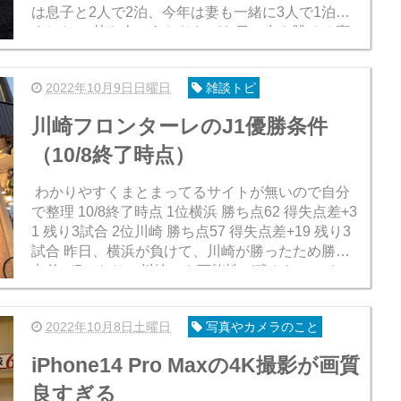
は息子と2人で2泊、今年は妻も一緒に3人で1泊し
ました。 焚き火にあたりながら日の出を眺める寝
癖のついた46のおっさん 今年からここ予約制に
な...
2022年10月9日日曜日
雑談トピ
川崎フロンターレのJ1優勝条件
（10/8終了時点）
わかりやすくまとまってるサイトが無いので自分
で整理 10/8終了時点 1位横浜 勝ち点62 得失点差+3
1 残り3試合 2位川崎 勝ち点57 得失点差+19 残り3
試合 昨日、横浜が負けて、川崎が勝ったため勝ち
点差が5となり、川崎にも可能性が残されていま
す。 残り3試合で川崎が...
2022年10月8日土曜日
写真やカメラのこと
iPhone14 Pro Maxの4K撮影が画質
良すぎる