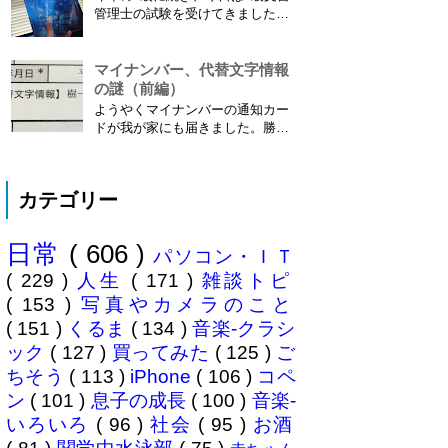
えたり減ったりしてニュースにな
管理士の試験を受けてきました。
ってますよね。（2015年１月には
合格発表は月末だけど、こんな記
「巫」の字が人名漢字に追加され
事書いてもし不合格だったら恥ず
てニュースになっていまし...
かしい…。 ※後日追記※ 無事合
マイナンバー、代替文字情報
格してました。しかも成績が上位
の謎（前編）
3名以内？とかで表彰してもらい
ようやくマイナンバーの通知カー
ました\( ˆoˆ )/ 文書の取り扱いや
ドが我が家にも届きました。勝手
電子化、e文書...
に「年賀状のようにアルバイトを
たくさん雇ってさっさと配ればい
いのに」と思っていましたが、な
カテゴリー
んでも簡易書留の配達は限られた
職員にしか許されていないそう
で、そりゃ大変ですね。ご苦労さ
日常
( 606 )
まです。 謎の代替文字情報 個人
パソコン・ＩＴ
番号...
( 229 )
人生
( 171 )
雑談トピ
( 153 )
写真やカメラのこと
( 151 )
くるま
( 134 )
音楽-クラシ
ック
( 127 )
買ってみた
( 125 )
ご
ちそう
( 113 )
iPhone
( 106 )
コペ
ン
( 101 )
息子の成長
( 100 )
音楽-
いろいろ
( 96 )
社会
( 95 )
お酒