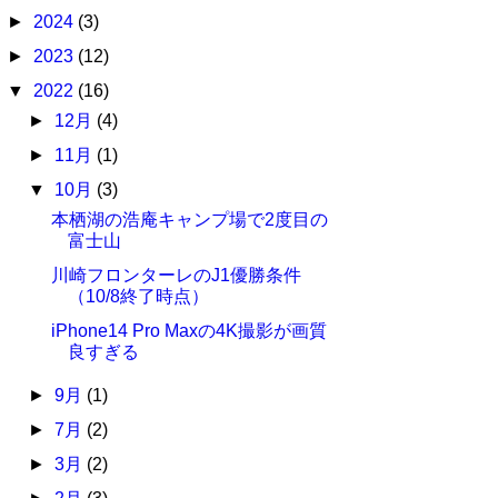
►
2024
(3)
►
2023
(12)
▼
2022
(16)
►
12月
(4)
►
11月
(1)
▼
10月
(3)
本栖湖の浩庵キャンプ場で2度目の
富士山
川崎フロンターレのJ1優勝条件
（10/8終了時点）
iPhone14 Pro Maxの4K撮影が画質
良すぎる
►
9月
(1)
►
7月
(2)
►
3月
(2)