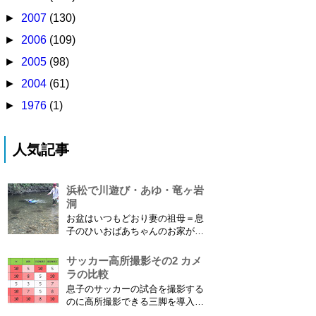
►
2007
(130)
►
2006
(109)
►
2005
(98)
►
2004
(61)
►
1976
(1)
人気記事
浜松で川遊び・あゆ・竜ヶ岩
洞
お盆はいつもどおり妻の祖母＝息
子のひいおばあちゃんのお家があ
る浜松に行ってきました。ひいお
ばあちゃんがご健在なのはとって
サッカー高所撮影その2 カメ
もありがたいことです。 5歳vs88
ラの比較
歳 ひいおばあちゃんとの対決！
息子のサッカーの試合を撮影する
カモノハシ通信3 神宮寺川で水遊
のに高所撮影できる三脚を導入し
び、下の方に動画も付けてます
た話 の続きです。 最大7.5mの高