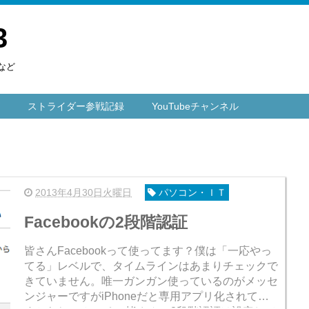
3
など
ストライダー参戦記録
YouTubeチャンネル
2013年4月30日火曜日
パソコン・ＩＴ
Facebookの2段階認証
皆さんFacebookって使ってます？僕は「一応やっ
てる」レベルで、タイムラインはあまりチェックで
きていません。唯一ガンガン使っているのがメッセ
ンジャーですがiPhoneだと専用アプリ化されてま