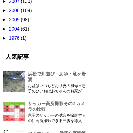
►
2007
(130)
►
2006
(109)
►
2005
(98)
►
2004
(61)
►
1976
(1)
人気記事
浜松で川遊び・あゆ・竜ヶ岩
洞
お盆はいつもどおり妻の祖母＝息
子のひいおばあちゃんのお家があ
る浜松に行ってきました。ひいお
ばあちゃんがご健在なのはとって
サッカー高所撮影その2 カメ
もありがたいことです。 5歳vs88
ラの比較
歳 ひいおばあちゃんとの対決！
息子のサッカーの試合を撮影する
カモノハシ通信3 神宮寺川で水遊
のに高所撮影できる三脚を導入し
び、下の方に動画も付けてます
た話 の続きです。 最大7.5mの高
竜ヶ岩洞と鮎つ...
さからフィールド全体（少年用な