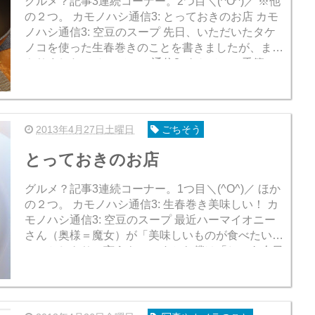
グルメ？記事3連続コーナー。2つ目＼(^O^)／ ※他
の２つ。 カモノハシ通信3: とっておきのお店 カモ
ノハシ通信3: 空豆のスープ 先日、いただいたタケ
ノコを使った生春巻きのことを書きましたが、また
やりました。 カモノハシ通信3: タケノコの季節、
生春巻きがオ...
2013年4月27日土曜日
ごちそう
とっておきのお店
グルメ？記事3連続コーナー。1つ目＼(^O^)／ ほか
の２つ。 カモノハシ通信3: 生春巻き美味しい！ カ
モノハシ通信3: 空豆のスープ 最近ハーマイオニー
さん（奥様＝魔女）が「美味しいものが食べたいわ
ー」としきりに言うものですから僕は「じゃあ今日
は吉野屋に行こう！」...