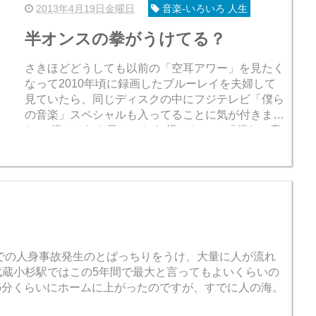
2013年4月19日金曜日
音楽-いろいろ 人生
半オンスの拳がうけてる？
さきほどどうしても以前の「空耳アワー」を見たく
なって2010年頃に録画したブルーレイを夫婦して
見ていたら、同じディスクの中にフジテレビ「僕ら
の音楽」スペシャルも入ってることに気が付きまし
た。 僕はそれを見ていたよ 横になって 「僕らの音
楽」はスポーツ中継を除くとほぼ...
での人身事故発生のとばっちりをうけ、大量に人が流れ
武蔵小杉駅ではこの5年間で最大と言ってもよいくらいの