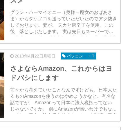
スメ
グラン・ハーマイオニー（奥様＝魔女のおばあさ
ま）からタケノコを送っていただいたのでアク抜き
しております。妻が。 ヌカと唐辛子を使用。この
後、落としぶたします。 実は先日もスーパーで買
ったタケノコをアク抜きして茹でたものを、生春巻
きにして食べましたが非常に美味でした。...
2013年4月22日月曜日
パソコン・ＩＴ
さよならAmazon、これからはヨ
ドバシにします
前々から考えていたことなんですけども、日本人た
るものAmazonを使うのはやめようかなと。有名な
話ですが、 Amazonって日本に法人税払ってない
じゃないですか。 別にAmazonが憎いわけでもない
ですし、日本に法人税を納めないという判断は日米
当局間の合意によるものだから批...