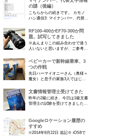
マイナンバー、代替文字情報
ので大人用の半分の大きさです）
の謎（後編）
を撮影できればカメラを放置して
こちらからの続きです。 カモノ
の撮影ができますし、選手のポジ
ハシ通信3: マイナンバー、代替文
ショニングを俯瞰で見てあとから
字情報の謎（前編） そもそも子
分析することもできます。 で、
供の名前に使える漢字には制限が
RF100-400かEF70-300か問
問題...
あります。たまに使える漢字が増
題。試写してきました
えたり減ったりしてニュースにな
※あんまりこの組み合わせで迷う
ってますよね。（2015年１月には
人いないと思いますが、ご参考に
「巫」の字が人名漢字に追加され
なれば。EF70-300は1型というこ
てニュースになっていまし...
とにご注意ください。 息子がサ
ベビーカーで新幹線乗車、3
ッカーを始めたことで望遠レンズ
つの作戦
をつけての撮影機会がまた増えて
先日ハーマイオニーさん（奥様＝
きました。使っているのは EF70-
魔女）と息子の家族3人ではじめ
300mm F4-5.6 IS USM というレ
て、東海道新幹線に乗ってきまし
ンズです...
た。息子はまだ8ヶ月なので基本
文書情報管理士受けてきた
ヒザの上なのですが、問題はベビ
昨年の2級に続き、今日は1級文書
ーカーをどうするか。色々事前に
管理士の試験を受けてきました。
調べたことと、実際に乗ってわか
合格発表は月末だけど、こんな記
ったことをご報告いたします！ ※
事書いてもし不合格だったら恥ず
東海道新幹線限定ネタもあります
かしい…。 ※後日追記※ 無事合
Googleロケーション履歴の
ので...
格してました。しかも成績が上位
すすめ
3名以内？とかで表彰してもらい
※2014年9月22日 追記※ iOS8で