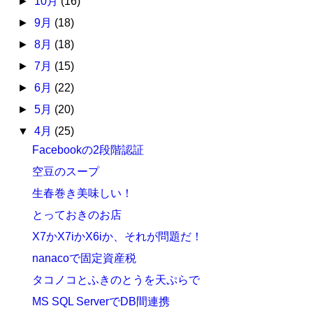
►
10月
(16)
►
9月
(18)
►
8月
(18)
►
7月
(15)
►
6月
(22)
►
5月
(20)
▼
4月
(25)
Facebookの2段階認証
空豆のスープ
生春巻き美味しい！
とっておきのお店
X7かX7iかX6iか、それが問題だ！
nanacoで固定資産税
タコノコとふきのとうを天ぷらで
MS SQL ServerでDB間連携