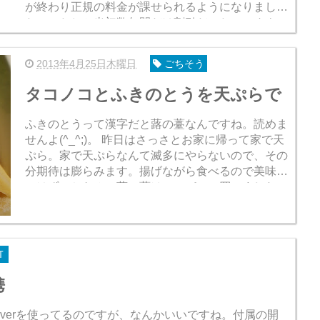
が終わり正規の料金が課せられるようになりまし
た。（たしか当初数年間だけ割引だったのですよ）
4回に分けて払うか、1回で一...
2013年4月25日木曜日
ごちそう
タコノコとふきのとうを天ぷらで
ふきのとうって漢字だと蕗の薹なんですね。読めま
せんよ(^_^;)。 昨日はさっさとお家に帰って家で天
ぷら。家で天ぷらなんて滅多にやらないので、その
分期待は膨らみます。揚げながら食べるので美味し
いはず。ちなみに蕗の薹はスーパーで買いました。
テーブルの上にガスコ...
Ｔ
携
erverを使ってるのですが、なんかいいですね。付属の開