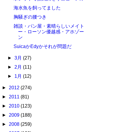
海水魚を飼ってました
胸騒ぎの腰つき
雑談・パン屋・素晴らしいメイト
ー・ローソン優越感・アホゾー
ン
SuicaかEdyかそれが問題だ
►
3月
(27)
►
2月
(11)
►
1月
(12)
►
2012
(274)
►
2011
(81)
►
2010
(123)
►
2009
(188)
►
2008
(259)