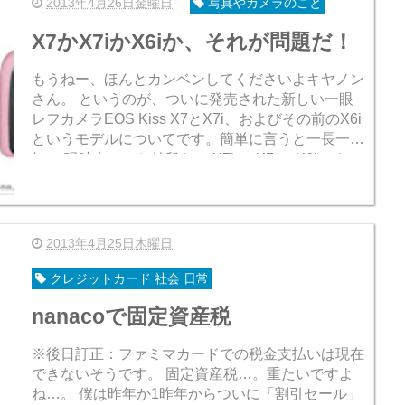
2013年4月26日金曜日
写真やカメラのこと
X7かX7iかX6iか、それが問題だ！
もうねー、ほんとカンベンしてくださいよキヤノン
さん。 というのが、ついに発売された新しい一眼
レフカメラEOS Kiss X7とX7i、およびその前のX6i
というモデルについてです。簡単に言うと一長一
短。 現時点でのお値段だと X7i ＞ X7 ＞ X6i となっ
てます...
2013年4月25日木曜日
クレジットカード 社会 日常
nanacoで固定資産税
※後日訂正：ファミマカードでの税金支払いは現在
できないそうです。 固定資産税…。重たいですよ
ね…。 僕は昨年か1昨年からついに「割引セール」