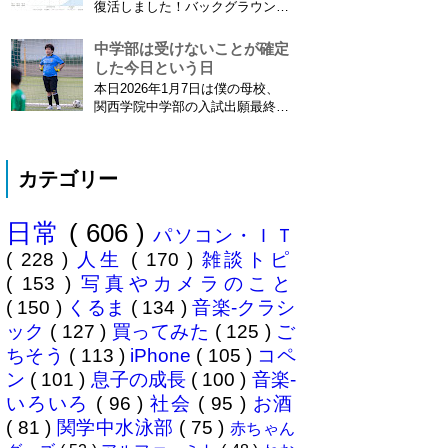
ました\( ˆoˆ )/ 文書の取り扱いや
復活しました！バックグラウンド
電子化、e文書...
で常時記録してくれています。
iPhone 6 Plusで確認しました。
中学部は受けないことが確定
カモノハシ通信3: Googleロケー
した今日という日
ション履歴がiOS8で復活！
本日2026年1月7日は僕の母校、
※2013年11月8日 追記※ 残念な
関西学院中学部の入試出願最終日
こ...
でした。出願はしませんでした。
うちは神奈川県川崎市ですので当
然と言えば当然ですが・・。 自
カテゴリー
分の息子が12歳になったら母校中
学部に入れたいなぁとうっすら考
えていたこの30余年。居住地的に
日常
( 606 )
その可能性がほぼなくなったこと
パソコン・ＩＴ
は...
( 228 )
人生
( 170 )
雑談トピ
( 153 )
写真やカメラのこと
( 150 )
くるま
( 134 )
音楽-クラシ
ック
( 127 )
買ってみた
( 125 )
ご
ちそう
( 113 )
iPhone
( 105 )
コペ
ン
( 101 )
息子の成長
( 100 )
音楽-
いろいろ
( 96 )
社会
( 95 )
お酒
( 81 )
関学中水泳部
( 75 )
赤ちゃん