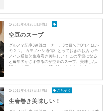
すからね。 ところで皆さん、2段階認証は設定して
いますか？Facebook式で言う...
2013年4月28日日曜日
空豆のスープ
グルメ？記事3連続コーナー。3つ目＼(^O^)／ ほか
の２つ。 カモノハシ通信3: とっておきのお店 カモ
ノハシ通信3: 生春巻き美味しい！ この季節になる
と毎年欠かさず作るのが空豆のスープ。美味しんぼ
63巻に空豆のスープの話が出てきますが、知って
ますか？以前はそれを...
2013年4月27日土曜日
ごちそう
生春巻き美味しい！