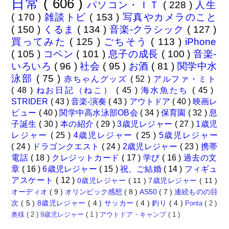
日常
( 606 )
パソコン・ＩＴ
( 228 )
人生
( 170 )
雑談トピ
( 153 )
写真やカメラのこと
( 150 )
くるま
( 134 )
音楽-クラシック
( 127 )
買ってみた
( 125 )
ごちそう
( 113 )
iPhone
( 105 )
コペン
( 101 )
息子の成長
( 100 )
音楽-
いろいろ
( 96 )
社会
( 95 )
お酒
( 81 )
関学中水
泳部
( 75 )
赤ちゃんグッズ
( 52 )
アルファ・ミト
( 48 )
ねお日記（ねこ）
( 45 )
海水魚たち
( 45 )
STRIDER
( 43 )
音楽-演奏
( 43 )
アウトドア
( 40 )
映画レ
ビュー
( 40 )
関学中高水泳部OB会
( 34 )
保育園
( 32 )
息
子誕生
( 30 )
本の紹介
( 29 )
3歳児レジャー
( 27 )
1歳児
レジャー
( 25 )
4歳児レジャー
( 25 )
5歳児レジャー
( 24 )
ドラゴンクエスト
( 24 )
2歳児レジャー
( 23 )
携帯
電話
( 18 )
クレジットカード
( 17 )
学び
( 16 )
過去の文
章
( 16 )
6歳児レジャー
( 15 )
祝、ご結婚
( 14 )
フィギュ
アスケート
( 12 )
0歳児レジャー
( 11 )
7歳児レジャー
( 11 )
オーディオ
( 9 )
オリンピック感想
( 8 )
AS50
( 7 )
連続ものの目
次
( 5 )
8歳児レジャー
( 4 )
サッカー
( 4 )
釣り
( 4 )
Ponta
( 2 )
奥様
( 2 )
9歳児レジャー
( 1 )
アウトドア・キャンプ
( 1 )