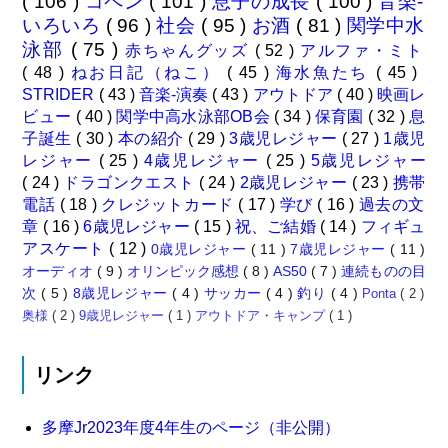
( 106 )
コペン
( 101 )
息子の成長
( 100 )
音楽-
いろいろ
( 96 )
社会
( 95 )
お酒
( 81 )
関学中水
泳部
( 75 )
赤ちゃんグッズ
( 52 )
アルファ・ミト
( 48 )
ねお日記（ねこ）
( 45 )
海水魚たち
( 45 )
STRIDER
( 43 )
音楽-演奏
( 43 )
アウトドア
( 40 )
映画レ
ビュー
( 40 )
関学中高水泳部OB会
( 34 )
保育園
( 32 )
息
子誕生
( 30 )
本の紹介
( 29 )
3歳児レジャー
( 27 )
1歳児
レジャー
( 25 )
4歳児レジャー
( 25 )
5歳児レジャー
( 24 )
ドラゴンクエスト
( 24 )
2歳児レジャー
( 23 )
携帯
電話
( 18 )
クレジットカード
( 17 )
学び
( 16 )
過去の文
章
( 16 )
6歳児レジャー
( 15 )
祝、ご結婚
( 14 )
フィギュ
アスケート
( 12 )
0歳児レジャー
( 11 )
7歳児レジャー
( 11 )
オーディオ
( 9 )
オリンピック感想
( 8 )
AS50
( 7 )
連続ものの目
次
( 5 )
8歳児レジャー
( 4 )
サッカー
( 4 )
釣り
( 4 )
Ponta
( 2 )
奥様
( 2 )
9歳児レジャー
( 1 )
アウトドア・キャンプ
( 1 )
リンク
多摩Jr2023年度4年生のページ（非公開）