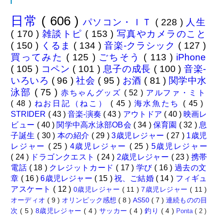
日常
( 606 )
パソコン・ＩＴ
( 228 )
人生
( 170 )
雑談トピ
( 153 )
写真やカメラのこと
( 150 )
くるま
( 134 )
音楽-クラシック
( 127 )
買ってみた
( 125 )
ごちそう
( 113 )
iPhone
( 105 )
コペン
( 101 )
息子の成長
( 100 )
音楽-
いろいろ
( 96 )
社会
( 95 )
お酒
( 81 )
関学中水
泳部
( 75 )
赤ちゃんグッズ
( 52 )
アルファ・ミト
( 48 )
ねお日記（ねこ）
( 45 )
海水魚たち
( 45 )
STRIDER
( 43 )
音楽-演奏
( 43 )
アウトドア
( 40 )
映画レ
ビュー
( 40 )
関学中高水泳部OB会
( 34 )
保育園
( 32 )
息
子誕生
( 30 )
本の紹介
( 29 )
3歳児レジャー
( 27 )
1歳児
レジャー
( 25 )
4歳児レジャー
( 25 )
5歳児レジャー
( 24 )
ドラゴンクエスト
( 24 )
2歳児レジャー
( 23 )
携帯
電話
( 18 )
クレジットカード
( 17 )
学び
( 16 )
過去の文
章
( 16 )
6歳児レジャー
( 15 )
祝、ご結婚
( 14 )
フィギュ
アスケート
( 12 )
0歳児レジャー
( 11 )
7歳児レジャー
( 11 )
オーディオ
( 9 )
オリンピック感想
( 8 )
AS50
( 7 )
連続ものの目
次
( 5 )
8歳児レジャー
( 4 )
サッカー
( 4 )
釣り
( 4 )
Ponta
( 2 )