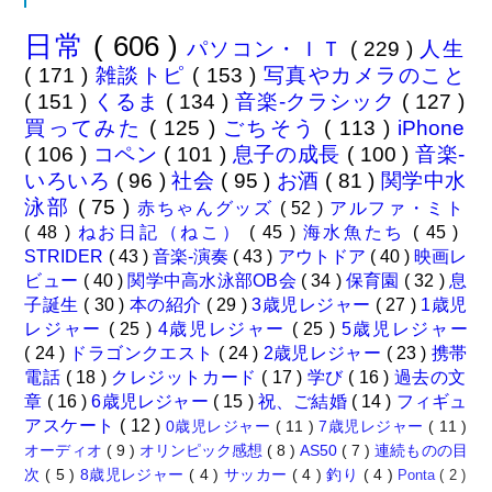
日常
( 606 )
パソコン・ＩＴ
( 229 )
人生
( 171 )
雑談トピ
( 153 )
写真やカメラのこと
( 151 )
くるま
( 134 )
音楽-クラシック
( 127 )
買ってみた
( 125 )
ごちそう
( 113 )
iPhone
( 106 )
コペン
( 101 )
息子の成長
( 100 )
音楽-
いろいろ
( 96 )
社会
( 95 )
お酒
( 81 )
関学中水
泳部
( 75 )
赤ちゃんグッズ
( 52 )
アルファ・ミト
( 48 )
ねお日記（ねこ）
( 45 )
海水魚たち
( 45 )
STRIDER
( 43 )
音楽-演奏
( 43 )
アウトドア
( 40 )
映画レ
ビュー
( 40 )
関学中高水泳部OB会
( 34 )
保育園
( 32 )
息
子誕生
( 30 )
本の紹介
( 29 )
3歳児レジャー
( 27 )
1歳児
レジャー
( 25 )
4歳児レジャー
( 25 )
5歳児レジャー
( 24 )
ドラゴンクエスト
( 24 )
2歳児レジャー
( 23 )
携帯
電話
( 18 )
クレジットカード
( 17 )
学び
( 16 )
過去の文
章
( 16 )
6歳児レジャー
( 15 )
祝、ご結婚
( 14 )
フィギュ
アスケート
( 12 )
0歳児レジャー
( 11 )
7歳児レジャー
( 11 )
オーディオ
( 9 )
オリンピック感想
( 8 )
AS50
( 7 )
連続ものの目
次
( 5 )
8歳児レジャー
( 4 )
サッカー
( 4 )
釣り
( 4 )
Ponta
( 2 )