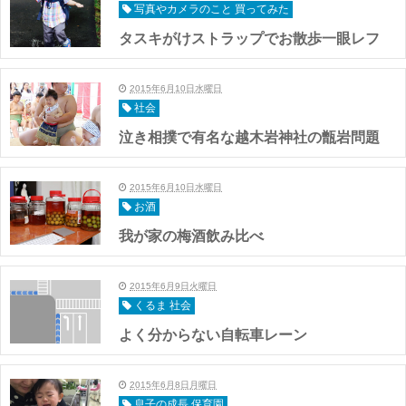
写真やカメラのこと 買ってみた
タスキがけストラップでお散歩一眼レフ
2015年6月10日水曜日
社会
泣き相撲で有名な越木岩神社の甑岩問題
2015年6月10日水曜日
お酒
我が家の梅酒飲み比べ
2015年6月9日火曜日
くるま 社会
よく分からない自転車レーン
2015年6月8日月曜日
息子の成長 保育園