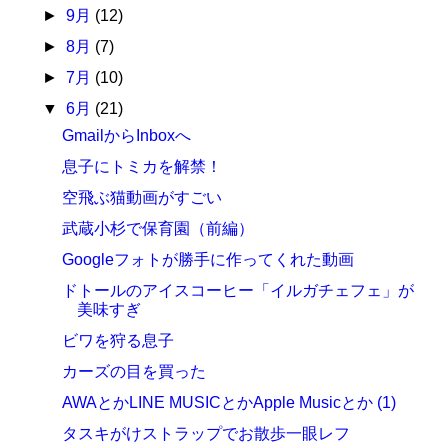
►
9月
(12)
►
8月
(7)
►
7月
(10)
▼
6月
(21)
GmailからInboxへ
息子にトミカを解禁！
空飛ぶ猫動画がすごい
武蔵小杉で保育園（前編）
Googleフォトが勝手に作ってくれた動画
ドトールのアイスコーヒー「イルガチェフェ」が
美味すぎ
ビワを狩る息子
カーズの目を買った
AWAとかLINE MUSICとかApple Musicとか (1)
タスキがけストラップでお散歩一眼レフ