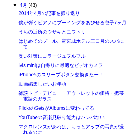
▼
4月
(43)
2014年4月の記事を振り返り
僕が弾くピアノにブーイングをあびせる息子7ヶ月
うちの近所のウサギとニワトリ
はじめてのプール。竜宮城ホテル三日月のスパに
て
臭い対策にコラージュフルフル
ivis miniは自撮りに最適なビデオカメラ
iPhone5のスリープボタン交換きたー！
動画編集したいお年頃
雑談トピ・デビュー・アウトレットの価格・携帯
電話のガラス
FlickrのSetsがAlbumsに変わってる
YouTubeの音楽見破り能力はハンパない
マクロレンズがあれば、もっとアップの写真が撮
れるのに