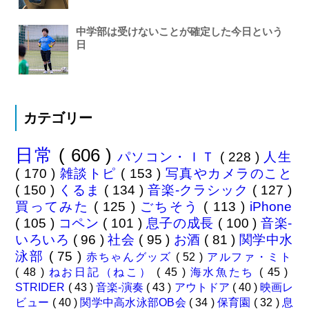
中学部は受けないことが確定した今日という
日
カテゴリー
日常
( 606 )
パソコン・ＩＴ
( 228 )
人生
( 170 )
雑談トピ
( 153 )
写真やカメラのこと
( 150 )
くるま
( 134 )
音楽-クラシック
( 127 )
買ってみた
( 125 )
ごちそう
( 113 )
iPhone
( 105 )
コペン
( 101 )
息子の成長
( 100 )
音楽-
いろいろ
( 96 )
社会
( 95 )
お酒
( 81 )
関学中水
泳部
( 75 )
赤ちゃんグッズ
( 52 )
アルファ・ミト
( 48 )
ねお日記（ねこ）
( 45 )
海水魚たち
( 45 )
STRIDER
( 43 )
音楽-演奏
( 43 )
アウトドア
( 40 )
映画レ
ビュー
( 40 )
関学中高水泳部OB会
( 34 )
保育園
( 32 )
息