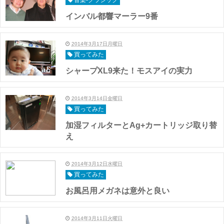
音楽-クラシック
インバル都響マーラー9番
2014年3月17日月曜日
買ってみた
シャープXL9来た！モスアイの実力
2014年3月14日金曜日
買ってみた
加湿フィルターとAg+カートリッジ取り替
え
2014年3月12日水曜日
買ってみた
お風呂用メガネは意外と良い
2014年3月11日火曜日