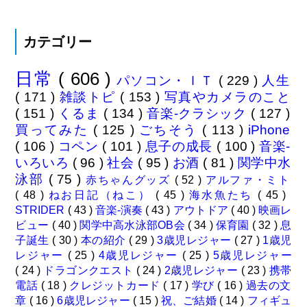
カテゴリー
日常
( 606 )
パソコン・ＩＴ
( 229 )
人生
( 171 )
雑談トピ
( 153 )
写真やカメラのこと
( 151 )
くるま
( 134 )
音楽-クラシック
( 127 )
買ってみた
( 125 )
ごちそう
( 113 )
iPhone
( 106 )
コペン
( 101 )
息子の成長
( 100 )
音楽-
いろいろ
( 96 )
社会
( 95 )
お酒
( 81 )
関学中水
泳部
( 75 )
赤ちゃんグッズ
( 52 )
アルファ・ミト
( 48 )
ねお日記（ねこ）
( 45 )
海水魚たち
( 45 )
STRIDER
( 43 )
音楽-演奏
( 43 )
アウトドア
( 40 )
映画レ
ビュー
( 40 )
関学中高水泳部OB会
( 34 )
保育園
( 32 )
息
子誕生
( 30 )
本の紹介
( 29 )
3歳児レジャー
( 27 )
1歳児
レジャー
( 25 )
4歳児レジャー
( 25 )
5歳児レジャー
( 24 )
ドラゴンクエスト
( 24 )
2歳児レジャー
( 23 )
携帯
電話
( 18 )
クレジットカード
( 17 )
学び
( 16 )
過去の文
章
( 16 )
6歳児レジャー
( 15 )
祝、ご結婚
( 14 )
フィギュ