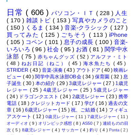
日常
( 606 )
パソコン・ＩＴ
( 228 )
人生
( 170 )
雑談トピ
( 153 )
写真やカメラのこと
( 150 )
くるま
( 134 )
音楽-クラシック
( 127 )
買ってみた
( 125 )
ごちそう
( 113 )
iPhone
( 105 )
コペン
( 101 )
息子の成長
( 100 )
音楽-
いろいろ
( 96 )
社会
( 95 )
お酒
( 81 )
関学中水
泳部
( 75 )
赤ちゃんグッズ
( 52 )
アルファ・ミト
( 48 )
ねお日記（ねこ）
( 45 )
海水魚たち
( 45 )
STRIDER
( 43 )
音楽-演奏
( 43 )
アウトドア
( 40 )
映画レ
ビュー
( 40 )
関学中高水泳部OB会
( 34 )
保育園
( 32 )
息
子誕生
( 30 )
本の紹介
( 29 )
3歳児レジャー
( 27 )
1歳児
レジャー
( 25 )
4歳児レジャー
( 25 )
5歳児レジャー
( 24 )
ドラゴンクエスト
( 24 )
2歳児レジャー
( 23 )
携帯
電話
( 18 )
クレジットカード
( 17 )
学び
( 16 )
過去の文
章
( 16 )
6歳児レジャー
( 15 )
祝、ご結婚
( 14 )
フィギュ
アスケート
( 12 )
0歳児レジャー
( 11 )
7歳児レジャー
( 11 )
オーディオ
( 9 )
オリンピック感想
( 8 )
AS50
( 7 )
連続ものの目
次
( 5 )
8歳児レジャー
( 4 )
サッカー
( 4 )
釣り
( 4 )
Ponta
( 2 )