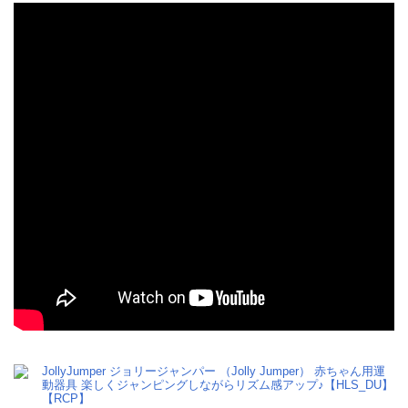
JollyJumper ジョリージャンパー （Jolly Jumper） 赤ちゃん用運
動器具 楽しくジャンピングしながらリズム感アップ♪【HLS_DU】
【RCP】