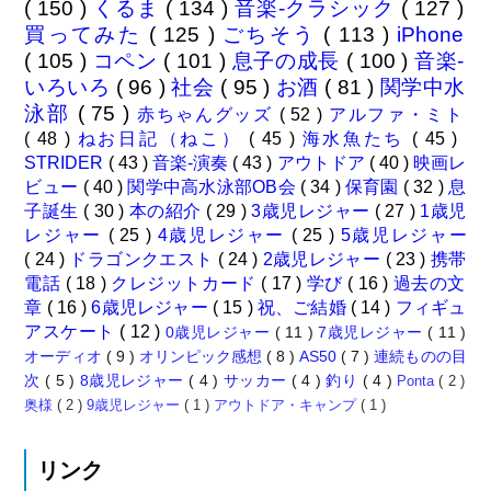
( 150 )
くるま
( 134 )
音楽-クラシック
( 127 )
買ってみた
( 125 )
ごちそう
( 113 )
iPhone
( 105 )
コペン
( 101 )
息子の成長
( 100 )
音楽-
いろいろ
( 96 )
社会
( 95 )
お酒
( 81 )
関学中水
泳部
( 75 )
赤ちゃんグッズ
( 52 )
アルファ・ミト
( 48 )
ねお日記（ねこ）
( 45 )
海水魚たち
( 45 )
STRIDER
( 43 )
音楽-演奏
( 43 )
アウトドア
( 40 )
映画レ
ビュー
( 40 )
関学中高水泳部OB会
( 34 )
保育園
( 32 )
息
子誕生
( 30 )
本の紹介
( 29 )
3歳児レジャー
( 27 )
1歳児
レジャー
( 25 )
4歳児レジャー
( 25 )
5歳児レジャー
( 24 )
ドラゴンクエスト
( 24 )
2歳児レジャー
( 23 )
携帯
電話
( 18 )
クレジットカード
( 17 )
学び
( 16 )
過去の文
章
( 16 )
6歳児レジャー
( 15 )
祝、ご結婚
( 14 )
フィギュ
アスケート
( 12 )
0歳児レジャー
( 11 )
7歳児レジャー
( 11 )
オーディオ
( 9 )
オリンピック感想
( 8 )
AS50
( 7 )
連続ものの目
次
( 5 )
8歳児レジャー
( 4 )
サッカー
( 4 )
釣り
( 4 )
Ponta
( 2 )
奥様
( 2 )
9歳児レジャー
( 1 )
アウトドア・キャンプ
( 1 )
リンク