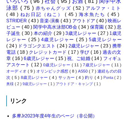
いろいろ
( 96 )
社会
( 95 )
お酒
( 81 )
関学中水
泳部
( 75 )
赤ちゃんグッズ
( 52 )
アルファ・ミト
( 48 )
ねお日記（ねこ）
( 45 )
海水魚たち
( 45 )
STRIDER
( 43 )
音楽-演奏
( 43 )
アウトドア
( 40 )
映画レ
ビュー
( 40 )
関学中高水泳部OB会
( 34 )
保育園
( 32 )
息
子誕生
( 30 )
本の紹介
( 29 )
3歳児レジャー
( 27 )
1歳児
レジャー
( 25 )
4歳児レジャー
( 25 )
5歳児レジャー
( 24 )
ドラゴンクエスト
( 24 )
2歳児レジャー
( 23 )
携帯
電話
( 18 )
クレジットカード
( 17 )
学び
( 16 )
過去の文
章
( 16 )
6歳児レジャー
( 15 )
祝、ご結婚
( 14 )
フィギュ
アスケート
( 12 )
0歳児レジャー
( 11 )
7歳児レジャー
( 11 )
オーディオ
( 9 )
オリンピック感想
( 8 )
AS50
( 7 )
連続ものの目
次
( 5 )
8歳児レジャー
( 4 )
サッカー
( 4 )
釣り
( 4 )
Ponta
( 2 )
奥様
( 2 )
9歳児レジャー
( 1 )
アウトドア・キャンプ
( 1 )
リンク
多摩Jr2023年度4年生のページ（非公開）