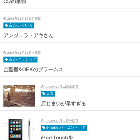
CDの季節
2008年11月17日月曜日
音楽-いろいろ
アンジェラ・アキさん
2008年11月15日土曜日
音楽-クラシック
金聖響&OEKのブラームス
2008年11月13日木曜日
日常
店じまいが早すぎる
2008年11月11日火曜日
iPhone パソコン・ＩＴ
iPod Touchを