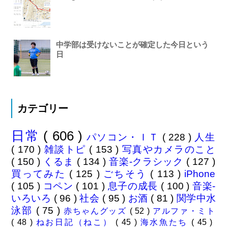
中学部は受けないことが確定した今日という
日
カテゴリー
日常
( 606 )
パソコン・ＩＴ
( 228 )
人生
( 170 )
雑談トピ
( 153 )
写真やカメラのこと
( 150 )
くるま
( 134 )
音楽-クラシック
( 127 )
買ってみた
( 125 )
ごちそう
( 113 )
iPhone
( 105 )
コペン
( 101 )
息子の成長
( 100 )
音楽-
いろいろ
( 96 )
社会
( 95 )
お酒
( 81 )
関学中水
泳部
( 75 )
赤ちゃんグッズ
( 52 )
アルファ・ミト
( 48 )
ねお日記（ねこ）
( 45 )
海水魚たち
( 45 )