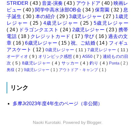
STRIDER
( 43 )
音楽-演奏
( 43 )
アウトドア
( 40 )
映画レ
ビュー
( 40 )
関学中高水泳部OB会
( 34 )
保育園
( 32 )
息
子誕生
( 30 )
本の紹介
( 29 )
3歳児レジャー
( 27 )
1歳児
レジャー
( 25 )
4歳児レジャー
( 25 )
5歳児レジャー
( 24 )
ドラゴンクエスト
( 24 )
2歳児レジャー
( 23 )
携帯
電話
( 18 )
クレジットカード
( 17 )
学び
( 16 )
過去の文
章
( 16 )
6歳児レジャー
( 15 )
祝、ご結婚
( 14 )
フィギュ
アスケート
( 12 )
0歳児レジャー
( 11 )
7歳児レジャー
( 11 )
オーディオ
( 9 )
オリンピック感想
( 8 )
AS50
( 7 )
連続ものの目
次
( 5 )
8歳児レジャー
( 4 )
サッカー
( 4 )
釣り
( 4 )
Ponta
( 2 )
奥様
( 2 )
9歳児レジャー
( 1 )
アウトドア・キャンプ
( 1 )
リンク
多摩Jr2023年度4年生のページ（非公開）
Naoki Kurotaki. Powered by
Blogger
.