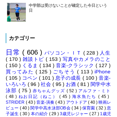
中学部は受けないことが確定した今日という
日
カテゴリー
日常
( 606 )
パソコン・ＩＴ
( 228 )
人生
( 170 )
雑談トピ
( 153 )
写真やカメラのこと
( 150 )
くるま
( 134 )
音楽-クラシック
( 127 )
買ってみた
( 125 )
ごちそう
( 113 )
iPhone
( 105 )
コペン
( 101 )
息子の成長
( 100 )
音楽-
いろいろ
( 96 )
社会
( 95 )
お酒
( 81 )
関学中水
泳部
( 75 )
赤ちゃんグッズ
( 52 )
アルファ・ミト
( 48 )
ねお日記（ねこ）
( 45 )
海水魚たち
( 45 )
STRIDER
( 43 )
音楽-演奏
( 43 )
アウトドア
( 40 )
映画レ
ビュー
( 40 )
関学中高水泳部OB会
( 34 )
保育園
( 32 )
息
子誕生
( 30 )
本の紹介
( 29 )
3歳児レジャー
( 27 )
1歳児