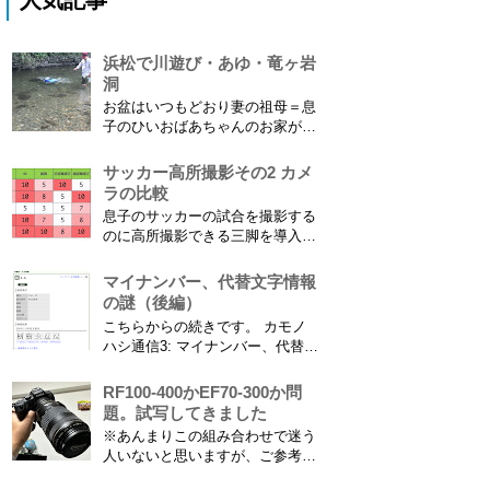
人気記事
浜松で川遊び・あゆ・竜ヶ岩
洞
お盆はいつもどおり妻の祖母＝息
子のひいおばあちゃんのお家があ
る浜松に行ってきました。ひいお
ばあちゃんがご健在なのはとって
サッカー高所撮影その2 カメ
もありがたいことです。 5歳vs88
ラの比較
歳 ひいおばあちゃんとの対決！
息子のサッカーの試合を撮影する
カモノハシ通信3 神宮寺川で水遊
のに高所撮影できる三脚を導入し
び、下の方に動画も付けてます
た話 の続きです。 最大7.5mの高
竜ヶ岩洞と鮎つ...
さからフィールド全体（少年用な
マイナンバー、代替文字情報
ので大人用の半分の大きさです）
の謎（後編）
を撮影できればカメラを放置して
こちらからの続きです。 カモノ
の撮影ができますし、選手のポジ
ハシ通信3: マイナンバー、代替文
ショニングを俯瞰で見てあとから
字情報の謎（前編） そもそも子
分析することもできます。 で、
供の名前に使える漢字には制限が
RF100-400かEF70-300か問
問題...
あります。たまに使える漢字が増
題。試写してきました
えたり減ったりしてニュースにな
※あんまりこの組み合わせで迷う
ってますよね。（2015年１月には
人いないと思いますが、ご参考に
「巫」の字が人名漢字に追加され
なれば。EF70-300は1型というこ
てニュースになっていまし...