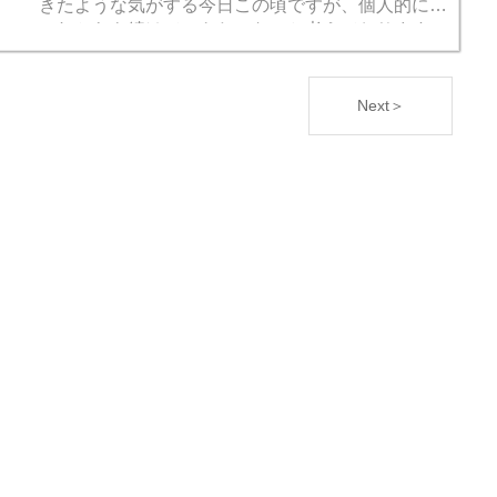
きたような気がする今日この頃ですが、個人的には
これからも続けていきたいなぁと考えております。
この数年は写真印刷を富士...
Next＞