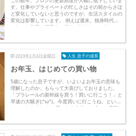
この数年、ブログの更新頻度が大幅に低下していま
す。仕事やプライベートの忙しさはその前からさほ
ど変化していないと思うのですが、生活スタイルの
変化は影響しています。 例えば週末。独身時代は
それこそ前日は深夜まで起きて好きなことをして、
土日の朝は「寝だめ」。昼前にのんびり起きてき...
2019年1月4日金曜日
人生 息子の成長
お年玉、はじめての買い物
5歳になった息子ですが、いよいよお年玉の意味も
理解したのか、もらって大喜びしておりました。
「プラレールの新幹線を買う！買いに行こう！」と
早速の大騒ぎ(;^ω^)。今度買いに行こうね、という
ことになりました。 手にした自分のお金で、実際
に息子が初めて買ったものは、僕のビールでし...