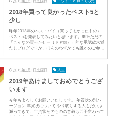
2019年1月1日火曜日
アウトドア 買ってみた
2018年買って良かったベスト5と
少し
昨年2018年のベストバイ（買ってよかったもの）
ベスト5を発表してみたいと思います。99%ただの
「こんなの買ったぜー（ドヤ顔）」的な承認欲求満
たしブログですが、ほんのわずかでも誰かのご参考
になれば幸いです。 昨年はどういう訳か慢性的に
金欠気味の1年だったのですが（夫婦そろって...
2019年1月1日火曜日
人生
2019年あけましておめでとうござ
います
今年もよろしくお願いいたします。 年賀状の別バ
ージョン 年賀状について やり取りする人もだいぶ
減ってきて、年賀状そのものの意義も若干変わって