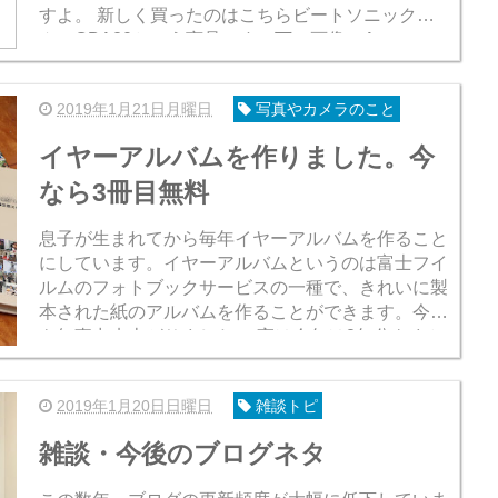
すよ。 新しく買ったのはこちらビートソニックさ
んのQBA20という商品です。下の画像でAmazonに
飛びます(^^;)。 そ...
2019年1月21日月曜日
写真やカメラのこと
イヤーアルバムを作りました。今
なら3冊目無料
息子が生まれてから毎年イヤーアルバムを作ること
にしています。イヤーアルバムというのは富士フイ
ルムのフォトブックサービスの一種で、きれいに製
本された紙のアルバムを作ることができます。今年
も無事出来上がりました。 実は今年は2年分をまと
めて作成(^^;) 僕はGoogl...
2019年1月20日日曜日
雑談トピ
雑談・今後のブログネタ