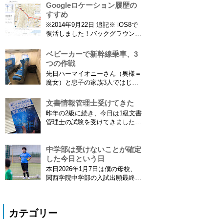
とにご注意ください。 息子がサ
Googleロケーション履歴の
ッカーを始めたことで望遠レンズ
すすめ
をつけての撮影機会がまた増えて
※2014年9月22日 追記※ iOS8で
きました。使っているのは EF70-
復活しました！バックグラウンド
300mm F4-5.6 IS USM というレ
で常時記録してくれています。
ンズです...
iPhone 6 Plusで確認しました。
ベビーカーで新幹線乗車、3
カモノハシ通信3: Googleロケー
つの作戦
ション履歴がiOS8で復活！
先日ハーマイオニーさん（奥様＝
※2013年11月8日 追記※ 残念な
魔女）と息子の家族3人ではじめ
こ...
て、東海道新幹線に乗ってきまし
た。息子はまだ8ヶ月なので基本
文書情報管理士受けてきた
ヒザの上なのですが、問題はベビ
昨年の2級に続き、今日は1級文書
ーカーをどうするか。色々事前に
管理士の試験を受けてきました。
調べたことと、実際に乗ってわか
合格発表は月末だけど、こんな記
ったことをご報告いたします！ ※
事書いてもし不合格だったら恥ず
東海道新幹線限定ネタもあります
かしい…。 ※後日追記※ 無事合
中学部は受けないことが確定
ので...
格してました。しかも成績が上位
した今日という日
3名以内？とかで表彰してもらい
本日2026年1月7日は僕の母校、
ました\( ˆoˆ )/ 文書の取り扱いや
関西学院中学部の入試出願最終日
電子化、e文書...
でした。出願はしませんでした。
うちは神奈川県川崎市ですので当
然と言えば当然ですが・・。 自
カテゴリー
分の息子が12歳になったら母校中