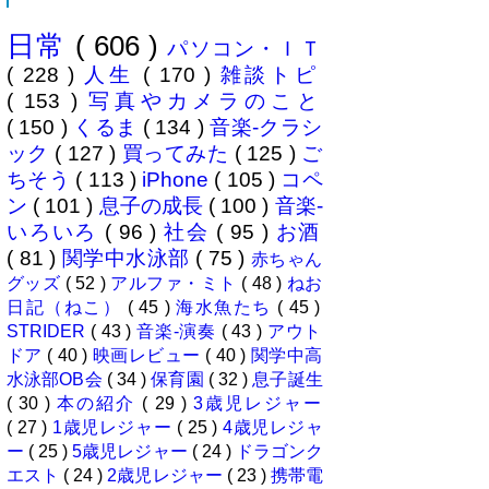
学部に入れたいなぁとうっすら考
えていたこの30余年。居住地的に
日常
( 606 )
その可能性がほぼなくなったこと
パソコン・ＩＴ
は...
( 228 )
人生
( 170 )
雑談トピ
( 153 )
写真やカメラのこと
( 150 )
くるま
( 134 )
音楽-クラシ
ック
( 127 )
買ってみた
( 125 )
ご
ちそう
( 113 )
iPhone
( 105 )
コペ
ン
( 101 )
息子の成長
( 100 )
音楽-
いろいろ
( 96 )
社会
( 95 )
お酒
( 81 )
関学中水泳部
( 75 )
赤ちゃん
グッズ
( 52 )
アルファ・ミト
( 48 )
ねお
日記（ねこ）
( 45 )
海水魚たち
( 45 )
STRIDER
( 43 )
音楽-演奏
( 43 )
アウト
ドア
( 40 )
映画レビュー
( 40 )
関学中高
水泳部OB会
( 34 )
保育園
( 32 )
息子誕生
( 30 )
本の紹介
( 29 )
3歳児レジャー
( 27 )
1歳児レジャー
( 25 )
4歳児レジャ
ー
( 25 )
5歳児レジャー
( 24 )
ドラゴンク
エスト
( 24 )
2歳児レジャー
( 23 )
携帯電