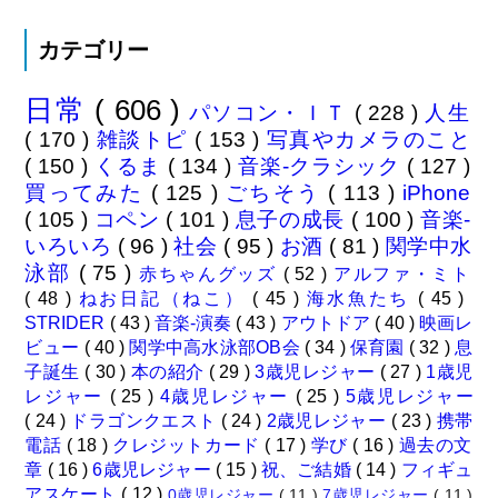
カテゴリー
日常
( 606 )
パソコン・ＩＴ
( 228 )
人生
( 170 )
雑談トピ
( 153 )
写真やカメラのこと
( 150 )
くるま
( 134 )
音楽-クラシック
( 127 )
買ってみた
( 125 )
ごちそう
( 113 )
iPhone
( 105 )
コペン
( 101 )
息子の成長
( 100 )
音楽-
いろいろ
( 96 )
社会
( 95 )
お酒
( 81 )
関学中水
泳部
( 75 )
赤ちゃんグッズ
( 52 )
アルファ・ミト
( 48 )
ねお日記（ねこ）
( 45 )
海水魚たち
( 45 )
STRIDER
( 43 )
音楽-演奏
( 43 )
アウトドア
( 40 )
映画レ
ビュー
( 40 )
関学中高水泳部OB会
( 34 )
保育園
( 32 )
息
子誕生
( 30 )
本の紹介
( 29 )
3歳児レジャー
( 27 )
1歳児
レジャー
( 25 )
4歳児レジャー
( 25 )
5歳児レジャー
( 24 )
ドラゴンクエスト
( 24 )
2歳児レジャー
( 23 )
携帯
電話
( 18 )
クレジットカード
( 17 )
学び
( 16 )
過去の文
章
( 16 )
6歳児レジャー
( 15 )
祝、ご結婚
( 14 )
フィギュ
アスケート
( 12 )
0歳児レジャー
( 11 )
7歳児レジャー
( 11 )