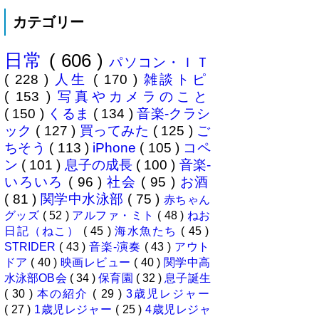
然と言えば当然ですが・・。 自
カテゴリー
分の息子が12歳になったら母校中
学部に入れたいなぁとうっすら考
えていたこの30余年。居住地的に
日常
( 606 )
その可能性がほぼなくなったこと
パソコン・ＩＴ
は...
( 228 )
人生
( 170 )
雑談トピ
( 153 )
写真やカメラのこと
( 150 )
くるま
( 134 )
音楽-クラシ
ック
( 127 )
買ってみた
( 125 )
ご
ちそう
( 113 )
iPhone
( 105 )
コペ
ン
( 101 )
息子の成長
( 100 )
音楽-
いろいろ
( 96 )
社会
( 95 )
お酒
( 81 )
関学中水泳部
( 75 )
赤ちゃん
グッズ
( 52 )
アルファ・ミト
( 48 )
ねお
日記（ねこ）
( 45 )
海水魚たち
( 45 )
STRIDER
( 43 )
音楽-演奏
( 43 )
アウト
ドア
( 40 )
映画レビュー
( 40 )
関学中高
水泳部OB会
( 34 )
保育園
( 32 )
息子誕生
( 30 )
本の紹介
( 29 )
3歳児レジャー
( 27 )
1歳児レジャー
( 25 )
4歳児レジャ