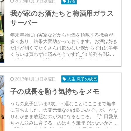
2017年1月18日水曜日
お酒
我が家のお酒たちと梅酒用ガラス
サーバー
年末年始に両実家などからお酒を頂戴する機会が
多々あり、結果大変助かっております。お酒は好き
だけど弱くてたくさんは飲めない僕からすれば半年
くらいは買わずに済みそうです(^_^;) 前列右側2本
が「花の舞」。浜松のお酒で、浜松に行くとグラン
ハーマイオニーさん（＝ハーマイオニ...
2017年1月11日水曜日
人生 息子の成長
子の成長を願う気持ちをメモ
うちの息子はいま3歳。幸運なことにここまで無事
に育ちました。大変元気なのは良いのですが、かな
りわがまま放題なのが気になるところ。「芦田愛菜
ちゃん並みに育てる」のはもう無理ではないかと半
ば諦めています(^_^;)、特にそんな目標があったわ