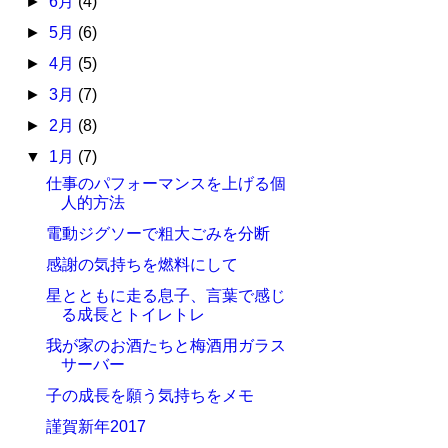
►
6月
(4)
►
5月
(6)
►
4月
(5)
►
3月
(7)
►
2月
(8)
▼
1月
(7)
仕事のパフォーマンスを上げる個
人的方法
電動ジグソーで粗大ごみを分断
感謝の気持ちを燃料にして
星とともに走る息子、言葉で感じ
る成長とトイレトレ
我が家のお酒たちと梅酒用ガラス
サーバー
子の成長を願う気持ちをメモ
謹賀新年2017