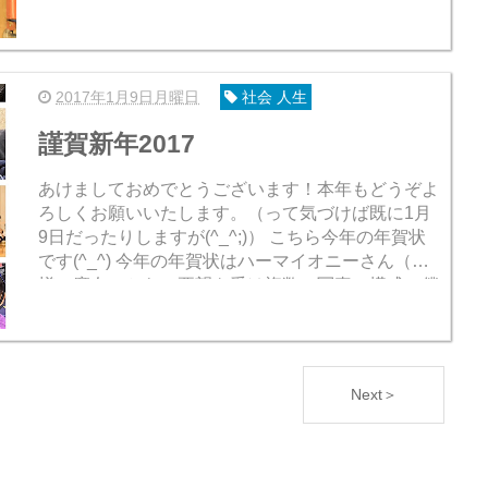
けではありませんが。 ではどんな風に育て...
2017年1月9日月曜日
社会 人生
謹賀新年2017
あけましておめでとうございます！本年もどうぞよ
ろしくお願いいたします。（って気づけば既に1月
9日だったりしますが(^_^;)） こちら今年の年賀状
です(^_^) 今年の年賀状はハーマイオニーさん（奥
様＝魔女）からの要望を受け複数の写真で構成。僕
は本当は1枚の写真でド...
Next＞