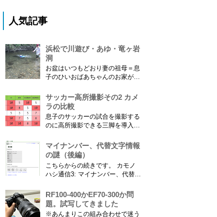
人気記事
浜松で川遊び・あゆ・竜ヶ岩
洞
お盆はいつもどおり妻の祖母＝息
子のひいおばあちゃんのお家があ
る浜松に行ってきました。ひいお
ばあちゃんがご健在なのはとって
サッカー高所撮影その2 カメ
もありがたいことです。 5歳vs88
ラの比較
歳 ひいおばあちゃんとの対決！
息子のサッカーの試合を撮影する
カモノハシ通信3 神宮寺川で水遊
のに高所撮影できる三脚を導入し
び、下の方に動画も付けてます
た話 の続きです。 最大7.5mの高
竜ヶ岩洞と鮎つ...
さからフィールド全体（少年用な
マイナンバー、代替文字情報
ので大人用の半分の大きさです）
の謎（後編）
を撮影できればカメラを放置して
こちらからの続きです。 カモノ
の撮影ができますし、選手のポジ
ハシ通信3: マイナンバー、代替文
ショニングを俯瞰で見てあとから
字情報の謎（前編） そもそも子
分析することもできます。 で、
供の名前に使える漢字には制限が
RF100-400かEF70-300か問
問題...
あります。たまに使える漢字が増
題。試写してきました
えたり減ったりしてニュースにな
※あんまりこの組み合わせで迷う