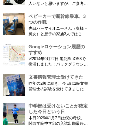
ってますよね。（2015年１月には
人いないと思いますが、ご参考に
「巫」の字が人名漢字に追加され
なれば。EF70-300は1型というこ
てニュースになっていまし...
とにご注意ください。 息子がサ
ベビーカーで新幹線乗車、3
ッカーを始めたことで望遠レンズ
つの作戦
をつけての撮影機会がまた増えて
先日ハーマイオニーさん（奥様＝
きました。使っているのは EF70-
魔女）と息子の家族3人ではじめ
300mm F4-5.6 IS USM というレ
て、東海道新幹線に乗ってきまし
ンズです...
た。息子はまだ8ヶ月なので基本
Googleロケーション履歴の
ヒザの上なのですが、問題はベビ
すすめ
ーカーをどうするか。色々事前に
※2014年9月22日 追記※ iOS8で
調べたことと、実際に乗ってわか
復活しました！バックグラウンド
ったことをご報告いたします！ ※
で常時記録してくれています。
東海道新幹線限定ネタもあります
iPhone 6 Plusで確認しました。
文書情報管理士受けてきた
ので...
カモノハシ通信3: Googleロケー
昨年の2級に続き、今日は1級文書
ション履歴がiOS8で復活！
管理士の試験を受けてきました。
※2013年11月8日 追記※ 残念な
合格発表は月末だけど、こんな記
こ...
事書いてもし不合格だったら恥ず
かしい…。 ※後日追記※ 無事合
中学部は受けないことが確定
格してました。しかも成績が上位
した今日という日
3名以内？とかで表彰してもらい
本日2026年1月7日は僕の母校、
ました\( ˆoˆ )/ 文書の取り扱いや
関西学院中学部の入試出願最終日
電子化、e文書...
でした。出願はしませんでした。
うちは神奈川県川崎市ですので当