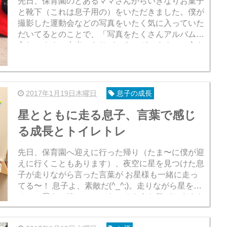
先日、保育園のとあるママさんからいきなりお菓子
と靴下（これは息子用の）をいただきました。僕が
撮影した運動会などの写真をいたく気に入っていた
だいてるとのことで、「写真をたくさんアルバムに
入れてます。本当にありがとうございます」と心を
込めて言われるとこちらとしても目頭が熱くなりま
す(...
2017年1月19日木曜日
息子の成長
星とともに走る息子、言葉で感じ
る成長とトイレトレ
先日、保育園へ迎えに行った帰り（たま〜に僕が迎
えに行くこともあります）、夜空に星を見つけた息
子が走りながら言った言葉が お星様も一緒に走っ
てる〜！ 息子よ、素敵だ(^_^;)。走りながら星を見
ると、星も一緒についてきてるような気がしますも
んね、確かに。そのことを遥か久しぶ...