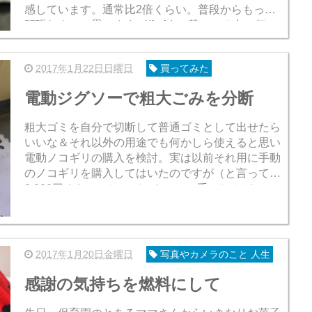
感しています。通常比2倍くらい。普段からもっと
頑張れよとは思いますが(^_^;)。 載ってる台は何の
関係もありません(^_^;)息...
2017年1月22日日曜日
買ってみた
電動ジグソーで粗大ごみを分断
粗大ゴミを自分で切断して普通ゴミとして出せたら
いいな＆それ以外の用途でも何かしら使えると思い
電動ノコギリの購入を検討。実は以前それ用に手動
のノコギリを購入してはいたのですが（と言っても
2,000円くらいのしょぼいもの）、手はしんどいで
す(^_^;)。 結果購入したのが 電動ジ...
2017年1月20日金曜日
写真やカメラのこと 人生
感謝の気持ちを燃料にして