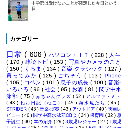
中学部は受けないことが確定した今日という
日
カテゴリー
日常
( 606 )
パソコン・ＩＴ
( 228 )
人生
( 170 )
雑談トピ
( 153 )
写真やカメラのこと
( 150 )
くるま
( 134 )
音楽-クラシック
( 127 )
買ってみた
( 125 )
ごちそう
( 113 )
iPhone
( 105 )
コペン
( 101 )
息子の成長
( 100 )
音楽-
いろいろ
( 96 )
社会
( 95 )
お酒
( 81 )
関学中水
泳部
( 75 )
赤ちゃんグッズ
( 52 )
アルファ・ミト
( 48 )
ねお日記（ねこ）
( 45 )
海水魚たち
( 45 )
STRIDER
( 43 )
音楽-演奏
( 43 )
アウトドア
( 40 )
映画レ
ビュー
( 40 )
関学中高水泳部OB会
( 34 )
保育園
( 32 )
息
子誕生
( 30 )
本の紹介
( 29 )
3歳児レジャー
( 27 )
1歳児
レジャー
( 25 )
4歳児レジャー
( 25 )
5歳児レジャー