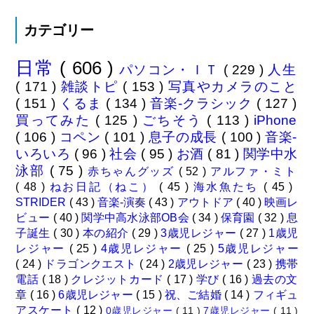
カテゴリー
日常
( 606 )
パソコン・ＩＴ
( 229 )
人生
( 171 )
雑談トピ
( 153 )
写真やカメラのこと
( 151 )
くるま
( 134 )
音楽-クラシック
( 127 )
買ってみた
( 125 )
ごちそう
( 113 )
iPhone
( 106 )
コペン
( 101 )
息子の成長
( 100 )
音楽-
いろいろ
( 96 )
社会
( 95 )
お酒
( 81 )
関学中水
泳部
( 75 )
赤ちゃんグッズ
( 52 )
アルファ・ミト
( 48 )
ねお日記（ねこ）
( 45 )
海水魚たち
( 45 )
STRIDER
( 43 )
音楽-演奏
( 43 )
アウトドア
( 40 )
映画レ
ビュー
( 40 )
関学中高水泳部OB会
( 34 )
保育園
( 32 )
息
子誕生
( 30 )
本の紹介
( 29 )
3歳児レジャー
( 27 )
1歳児
レジャー
( 25 )
4歳児レジャー
( 25 )
5歳児レジャー
( 24 )
ドラゴンクエスト
( 24 )
2歳児レジャー
( 23 )
携帯
電話
( 18 )
クレジットカード
( 17 )
学び
( 16 )
過去の文
章
( 16 )
6歳児レジャー
( 15 )
祝、ご結婚
( 14 )
フィギュ
アスケート
( 12 )
0歳児レジャー
( 11 )
7歳児レジャー
( 11 )