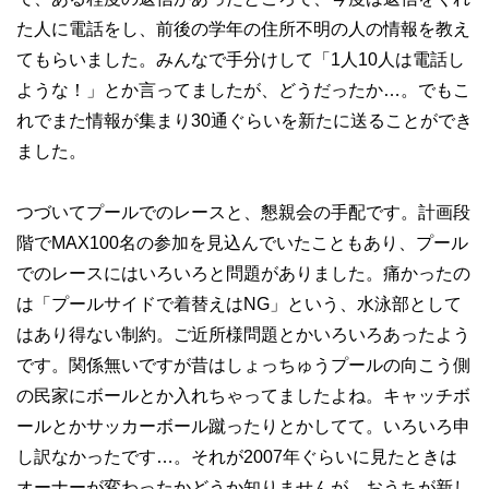
た人に電話をし、前後の学年の住所不明の人の情報を教え
てもらいました。みんなで手分けして「1人10人は電話し
ような！」とか言ってましたが、どうだったか…。でもこ
れでまた情報が集まり30通ぐらいを新たに送ることができ
ました。
つづいてプールでのレースと、懇親会の手配です。計画段
階でMAX100名の参加を見込んでいたこともあり、プール
でのレースにはいろいろと問題がありました。痛かったの
は「プールサイドで着替えはNG」という、水泳部として
はあり得ない制約。ご近所様問題とかいろいろあったよう
です。関係無いですが昔はしょっちゅうプールの向こう側
の民家にボールとか入れちゃってましたよね。キャッチボ
ールとかサッカーボール蹴ったりとかしてて。いろいろ申
し訳なかったです…。それが2007年ぐらいに見たときは
オーナーが変わったかどうか知りませんが、おうちが新し