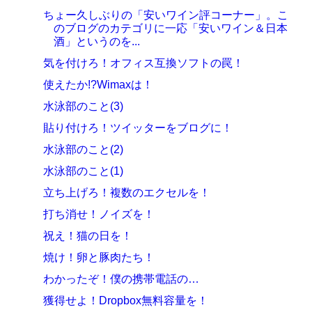
ちょー久しぶりの「安いワイン評コーナー」。こ
のブログのカテゴリに一応「安いワイン＆日本
酒」というのを...
気を付けろ！オフィス互換ソフトの罠！
使えたか!?Wimaxは！
水泳部のこと(3)
貼り付けろ！ツイッターをブログに！
水泳部のこと(2)
水泳部のこと(1)
立ち上げろ！複数のエクセルを！
打ち消せ！ノイズを！
祝え！猫の日を！
焼け！卵と豚肉たち！
わかったぞ！僕の携帯電話の…
獲得せよ！Dropbox無料容量を！