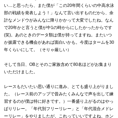
い…と思ったら、また僕が「この20年間くらいの中高水泳
部の戦績を発表しよう！」なんて言い出すものだから、余
計なメンドウがみんなに降りかかって大変でしたね。なん
で20年かと言うと僕が中1の時からにしたかったからです
(笑)。あのときのデータ類は僕が持ってますね。またいつ
か披露できる機会があれば面白いかも。今度はタームを30
年くらいにして。（そりゃ厳しい）
そして当日、OBとそのご家族含めて80名ほどがお集まり
いただけました。
レースもだいたい思い通りに進み、とても盛り上がりまし
た。（レース前のアップで昔みたくみんなで声を出して練
習するのが僕は特に好きです。）一番盛り上がるのはやっ
ぱりリレー。「年代別フリーリレー」と「年代混合メドレ
ーリレー」をやりましたが、これっていいですよね、ホン