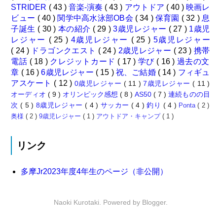
STRIDER
( 43 )
音楽-演奏
( 43 )
アウトドア
( 40 )
映画レ
ビュー
( 40 )
関学中高水泳部OB会
( 34 )
保育園
( 32 )
息
子誕生
( 30 )
本の紹介
( 29 )
3歳児レジャー
( 27 )
1歳児
レジャー
( 25 )
4歳児レジャー
( 25 )
5歳児レジャー
( 24 )
ドラゴンクエスト
( 24 )
2歳児レジャー
( 23 )
携帯
電話
( 18 )
クレジットカード
( 17 )
学び
( 16 )
過去の文
章
( 16 )
6歳児レジャー
( 15 )
祝、ご結婚
( 14 )
フィギュ
アスケート
( 12 )
0歳児レジャー
( 11 )
7歳児レジャー
( 11 )
オーディオ
( 9 )
オリンピック感想
( 8 )
AS50
( 7 )
連続ものの目
次
( 5 )
8歳児レジャー
( 4 )
サッカー
( 4 )
釣り
( 4 )
Ponta
( 2 )
奥様
( 2 )
9歳児レジャー
( 1 )
アウトドア・キャンプ
( 1 )
リンク
多摩Jr2023年度4年生のページ（非公開）
Naoki Kurotaki. Powered by
Blogger
.