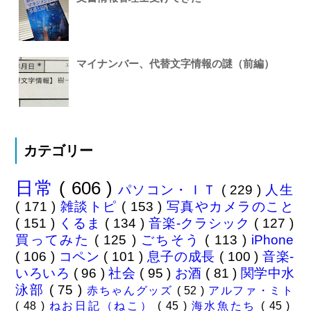
マイナンバー、代替文字情報の謎（前編）
カテゴリー
日常
( 606 )
パソコン・ＩＴ
( 229 )
人生
( 171 )
雑談トピ
( 153 )
写真やカメラのこと
( 151 )
くるま
( 134 )
音楽-クラシック
( 127 )
買ってみた
( 125 )
ごちそう
( 113 )
iPhone
( 106 )
コペン
( 101 )
息子の成長
( 100 )
音楽-
いろいろ
( 96 )
社会
( 95 )
お酒
( 81 )
関学中水
泳部
( 75 )
赤ちゃんグッズ
( 52 )
アルファ・ミト
( 48 )
ねお日記（ねこ）
( 45 )
海水魚たち
( 45 )