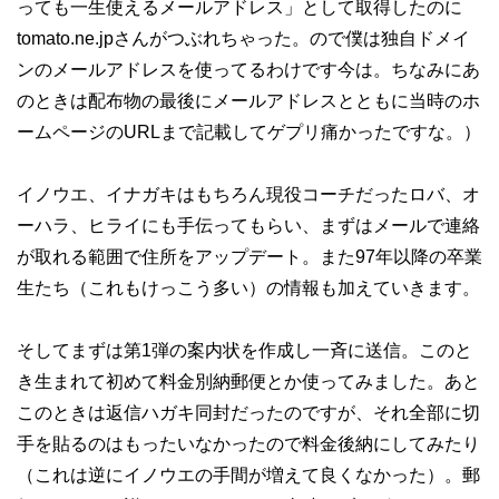
っても一生使えるメールアドレス」として取得したのに
tomato.ne.jpさんがつぶれちゃった。ので僕は独自ドメイ
ンのメールアドレスを使ってるわけです今は。ちなみにあ
のときは配布物の最後にメールアドレスとともに当時のホ
ームページのURLまで記載してゲプリ痛かったですな。）
イノウエ、イナガキはもちろん現役コーチだったロバ、オ
ーハラ、ヒライにも手伝ってもらい、まずはメールで連絡
が取れる範囲で住所をアップデート。また97年以降の卒業
生たち（これもけっこう多い）の情報も加えていきます。
そしてまずは第1弾の案内状を作成し一斉に送信。このと
き生まれて初めて料金別納郵便とか使ってみました。あと
このときは返信ハガキ同封だったのですが、それ全部に切
手を貼るのはもったいなかったので料金後納にしてみたり
（これは逆にイノウエの手間が増えて良くなかった）。郵