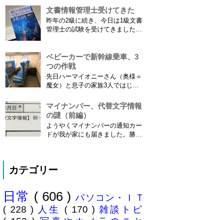
供の名前に使える漢字には制限が
文書情報管理士受けてきた
あります。たまに使える漢字が増
昨年の2級に続き、今日は1級文書
えたり減ったりしてニュースにな
管理士の試験を受けてきました。
ってますよね。（2015年１月には
合格発表は月末だけど、こんな記
「巫」の字が人名漢字に追加され
事書いてもし不合格だったら恥ず
てニュースになっていまし...
かしい…。 ※後日追記※ 無事合
ベビーカーで新幹線乗車、3
格してました。しかも成績が上位
つの作戦
3名以内？とかで表彰してもらい
先日ハーマイオニーさん（奥様＝
ました\( ˆoˆ )/ 文書の取り扱いや
魔女）と息子の家族3人ではじめ
電子化、e文書...
て、東海道新幹線に乗ってきまし
た。息子はまだ8ヶ月なので基本
マイナンバー、代替文字情報
ヒザの上なのですが、問題はベビ
の謎（前編）
ーカーをどうするか。色々事前に
ようやくマイナンバーの通知カー
調べたことと、実際に乗ってわか
ドが我が家にも届きました。勝手
ったことをご報告いたします！ ※
に「年賀状のようにアルバイトを
東海道新幹線限定ネタもあります
たくさん雇ってさっさと配ればい
ので...
いのに」と思っていましたが、な
カテゴリー
んでも簡易書留の配達は限られた
職員にしか許されていないそう
で、そりゃ大変ですね。ご苦労さ
日常
( 606 )
まです。 謎の代替文字情報 個人
パソコン・ＩＴ
番号...
( 228 )
人生
( 170 )
雑談トピ