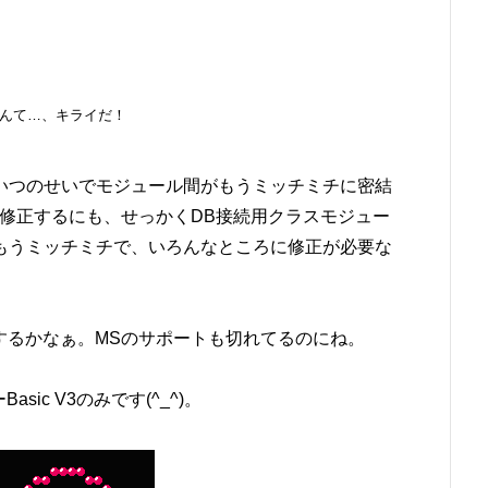
なんて…、キライだ！
いつのせいでモジュール間がもうミッチミチに密結
修正するにも、せっかくDB接続用クラスモジュー
もうミッチミチで、いろんなところに修正が必要な
するかなぁ。MSのサポートも切れてるのにね。
asic V3のみです(^_^)。