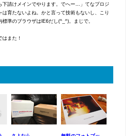
ら下請けメインでやります。でへー…」てなプロジ
ャは育たないよね。かと言って技術もないし、こり
準のブラウザはIE6だし(^_^)。まじで。
ではまた！
で
さよなら
無料のフォトブッ