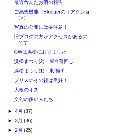
最近呑んだお酒の報告
ご感想機能（Bloggerのリアクショ
ン）
写真の公開には要注意！
旧ブログの方がアクセスがあるの
です
GWは浜松におりました
浜松まつり(2)・屋台引回し
浜松まつり(1)・凧揚げ
ブリスのその後は良好！
大根のオス
文句の多い人たち
►
4月
(37)
►
3月
(36)
►
2月
(25)