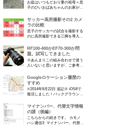
お盆はいつもどおり妻の祖母＝息
子のひいおばあちゃんのお家があ
る浜松に行ってきました。ひいお
ばあちゃんがご健在なのはとって
サッカー高所撮影その2 カメ
もありがたいことです。 5歳vs88
ラの比較
歳 ひいおばあちゃんとの対決！
息子のサッカーの試合を撮影する
カモノハシ通信3 神宮寺川で水遊
のに高所撮影できる三脚を導入し
び、下の方に動画も付けてます
た話 の続きです。 最大7.5mの高
竜ヶ岩洞と鮎つ...
さからフィールド全体（少年用な
RF100-400かEF70-300か問
ので大人用の半分の大きさです）
題。試写してきました
を撮影できればカメラを放置して
※あんまりこの組み合わせで迷う
の撮影ができますし、選手のポジ
人いないと思いますが、ご参考に
ショニングを俯瞰で見てあとから
なれば。EF70-300は1型というこ
分析することもできます。 で、
とにご注意ください。 息子がサ
Googleロケーション履歴の
問題...
ッカーを始めたことで望遠レンズ
すすめ
をつけての撮影機会がまた増えて
※2014年9月22日 追記※ iOS8で
きました。使っているのは EF70-
復活しました！バックグラウンド
300mm F4-5.6 IS USM というレ
で常時記録してくれています。
ンズです...
iPhone 6 Plusで確認しました。
マイナンバー、代替文字情報
カモノハシ通信3: Googleロケー
の謎（後編）
ション履歴がiOS8で復活！
こちらからの続きです。 カモノ
※2013年11月8日 追記※ 残念な
ハシ通信3: マイナンバー、代替文
こ...
字情報の謎（前編） そもそも子