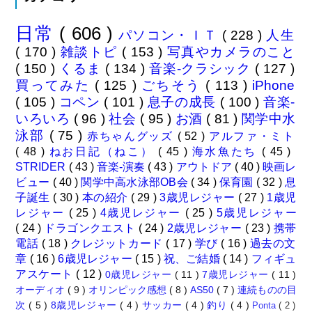
日常
( 606 )
パソコン・ＩＴ
( 228 )
人生
( 170 )
雑談トピ
( 153 )
写真やカメラのこと
( 150 )
くるま
( 134 )
音楽-クラシック
( 127 )
買ってみた
( 125 )
ごちそう
( 113 )
iPhone
( 105 )
コペン
( 101 )
息子の成長
( 100 )
音楽-
いろいろ
( 96 )
社会
( 95 )
お酒
( 81 )
関学中水
泳部
( 75 )
赤ちゃんグッズ
( 52 )
アルファ・ミト
( 48 )
ねお日記（ねこ）
( 45 )
海水魚たち
( 45 )
STRIDER
( 43 )
音楽-演奏
( 43 )
アウトドア
( 40 )
映画レ
ビュー
( 40 )
関学中高水泳部OB会
( 34 )
保育園
( 32 )
息
子誕生
( 30 )
本の紹介
( 29 )
3歳児レジャー
( 27 )
1歳児
レジャー
( 25 )
4歳児レジャー
( 25 )
5歳児レジャー
( 24 )
ドラゴンクエスト
( 24 )
2歳児レジャー
( 23 )
携帯
電話
( 18 )
クレジットカード
( 17 )
学び
( 16 )
過去の文
章
( 16 )
6歳児レジャー
( 15 )
祝、ご結婚
( 14 )
フィギュ
アスケート
( 12 )
0歳児レジャー
( 11 )
7歳児レジャー
( 11 )
オーディオ
( 9 )
オリンピック感想
( 8 )
AS50
( 7 )
連続ものの目
次
( 5 )
8歳児レジャー
( 4 )
サッカー
( 4 )
釣り
( 4 )
Ponta
( 2 )