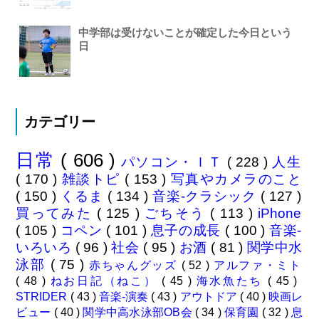
中学部は受けないことが確定した今日という
日
カテゴリー
日常
( 606 )
パソコン・ＩＴ
( 228 )
人生
( 170 )
雑談トピ
( 153 )
写真やカメラのこと
( 150 )
くるま
( 134 )
音楽-クラシック
( 127 )
買ってみた
( 125 )
ごちそう
( 113 )
iPhone
( 105 )
コペン
( 101 )
息子の成長
( 100 )
音楽-
いろいろ
( 96 )
社会
( 95 )
お酒
( 81 )
関学中水
泳部
( 75 )
赤ちゃんグッズ
( 52 )
アルファ・ミト
( 48 )
ねお日記（ねこ）
( 45 )
海水魚たち
( 45 )
STRIDER
( 43 )
音楽-演奏
( 43 )
アウトドア
( 40 )
映画レ
ビュー
( 40 )
関学中高水泳部OB会
( 34 )
保育園
( 32 )
息