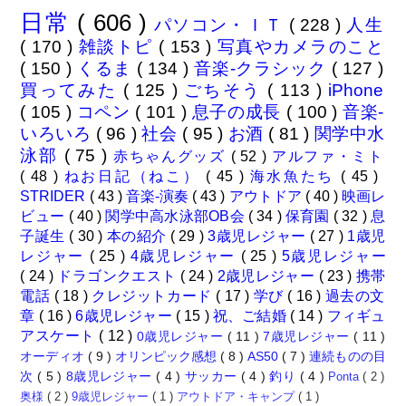
日常
( 606 )
パソコン・ＩＴ
( 228 )
人生
( 170 )
雑談トピ
( 153 )
写真やカメラのこと
( 150 )
くるま
( 134 )
音楽-クラシック
( 127 )
買ってみた
( 125 )
ごちそう
( 113 )
iPhone
( 105 )
コペン
( 101 )
息子の成長
( 100 )
音楽-
いろいろ
( 96 )
社会
( 95 )
お酒
( 81 )
関学中水
泳部
( 75 )
赤ちゃんグッズ
( 52 )
アルファ・ミト
( 48 )
ねお日記（ねこ）
( 45 )
海水魚たち
( 45 )
STRIDER
( 43 )
音楽-演奏
( 43 )
アウトドア
( 40 )
映画レ
ビュー
( 40 )
関学中高水泳部OB会
( 34 )
保育園
( 32 )
息
子誕生
( 30 )
本の紹介
( 29 )
3歳児レジャー
( 27 )
1歳児
レジャー
( 25 )
4歳児レジャー
( 25 )
5歳児レジャー
( 24 )
ドラゴンクエスト
( 24 )
2歳児レジャー
( 23 )
携帯
電話
( 18 )
クレジットカード
( 17 )
学び
( 16 )
過去の文
章
( 16 )
6歳児レジャー
( 15 )
祝、ご結婚
( 14 )
フィギュ
アスケート
( 12 )
0歳児レジャー
( 11 )
7歳児レジャー
( 11 )
オーディオ
( 9 )
オリンピック感想
( 8 )
AS50
( 7 )
連続ものの目
次
( 5 )
8歳児レジャー
( 4 )
サッカー
( 4 )
釣り
( 4 )
Ponta
( 2 )
奥様
( 2 )
9歳児レジャー
( 1 )
アウトドア・キャンプ
( 1 )