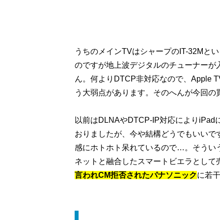
うちのメインTVはシャープのIT-32Mと
のですが地上波デジタルのチューナーが入
ん。何よりDTCP非対応なので、Appl
う大弱点があります。そのへんが今回の
以前はDLNAやDTCP-IP対応によりi
おりましたが、今や結構どうでもいいで
感にホトホト呆れているので…。そういう
ネットと融合したスマートビエラとして
言われCM拒否されたパナソニック
に若