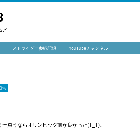
3
など
ストライダー参戦記録
YouTubeチャンネル
日常
せ買うならオリンピック前が良かった(T_T)。