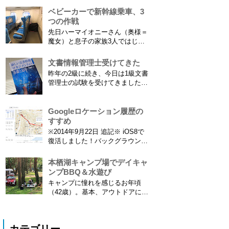
てニュースになっていまし...
とにご注意ください。 息子がサ
ベビーカーで新幹線乗車、3
ッカーを始めたことで望遠レンズ
つの作戦
をつけての撮影機会がまた増えて
先日ハーマイオニーさん（奥様＝
きました。使っているのは EF70-
魔女）と息子の家族3人ではじめ
300mm F4-5.6 IS USM というレ
て、東海道新幹線に乗ってきまし
ンズです...
た。息子はまだ8ヶ月なので基本
文書情報管理士受けてきた
ヒザの上なのですが、問題はベビ
昨年の2級に続き、今日は1級文書
ーカーをどうするか。色々事前に
管理士の試験を受けてきました。
調べたことと、実際に乗ってわか
合格発表は月末だけど、こんな記
ったことをご報告いたします！ ※
事書いてもし不合格だったら恥ず
東海道新幹線限定ネタもあります
かしい…。 ※後日追記※ 無事合
Googleロケーション履歴の
ので...
格してました。しかも成績が上位
すすめ
3名以内？とかで表彰してもらい
※2014年9月22日 追記※ iOS8で
ました\( ˆoˆ )/ 文書の取り扱いや
復活しました！バックグラウンド
電子化、e文書...
で常時記録してくれています。
iPhone 6 Plusで確認しました。
本栖湖キャンプ場でデイキャ
カモノハシ通信3: Googleロケー
ンプBBQ＆水遊び
ション履歴がiOS8で復活！
キャンプに憧れを感じるお年頃
※2013年11月8日 追記※ 残念な
（42歳）。基本、アウトドアには
こ...
あまり縁がない人生を送ってきた
僕ですが、ここに来てキャンプ熱
が高騰。まずは冷静にデイキャン
プからはじめてみることに。ハー