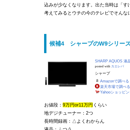
込みが少なくなります。出た当時は「す
考えてみるとウチの今のテレビでそんな
候補4 シャープのW9シリーズ 4
SHARP AQUOS 液
posted with
カエレバ
シャープ
Amazonで調べる
楽天市場で調べ
Yahooショッピ
お値段：
9万円or11万円
くらい
地デジチューナー：2つ
長時間録画：△よくわからん
液晶：ふつう