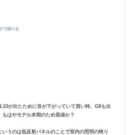
る
ングで調べる
L10が出たために音が下がっていて買い時。G9も出
、もはやモデル末期のため底値か？
というのは低反射パネルのことで室内の照明の映り