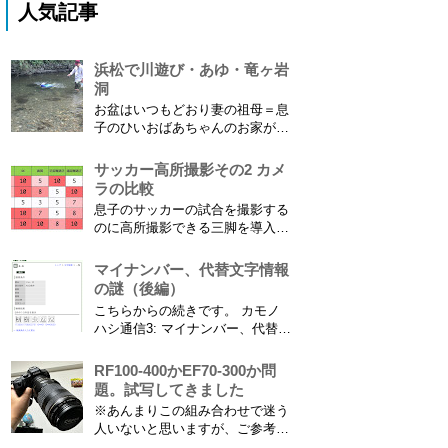
人気記事
浜松で川遊び・あゆ・竜ヶ岩
洞
お盆はいつもどおり妻の祖母＝息
子のひいおばあちゃんのお家があ
る浜松に行ってきました。ひいお
ばあちゃんがご健在なのはとって
サッカー高所撮影その2 カメ
もありがたいことです。 5歳vs88
ラの比較
歳 ひいおばあちゃんとの対決！
息子のサッカーの試合を撮影する
カモノハシ通信3 神宮寺川で水遊
のに高所撮影できる三脚を導入し
び、下の方に動画も付けてます
た話 の続きです。 最大7.5mの高
竜ヶ岩洞と鮎つ...
さからフィールド全体（少年用な
マイナンバー、代替文字情報
ので大人用の半分の大きさです）
の謎（後編）
を撮影できればカメラを放置して
こちらからの続きです。 カモノ
の撮影ができますし、選手のポジ
ハシ通信3: マイナンバー、代替文
ショニングを俯瞰で見てあとから
字情報の謎（前編） そもそも子
分析することもできます。 で、
供の名前に使える漢字には制限が
RF100-400かEF70-300か問
問題...
あります。たまに使える漢字が増
題。試写してきました
えたり減ったりしてニュースにな
※あんまりこの組み合わせで迷う
ってますよね。（2015年１月には
人いないと思いますが、ご参考に
「巫」の字が人名漢字に追加され
なれば。EF70-300は1型というこ