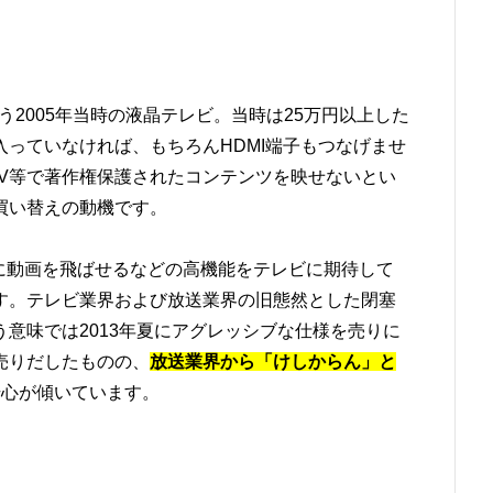
いう2005年当時の液晶テレビ。当時は25万円以上した
っていなければ、もちろんHDMI端子もつなげませ
e TV等で著作権保護されたコンテンツを映せないとい
買い替えの動機です。
Padに動画を飛ばせるなどの高機能をテレビに期待して
す。テレビ業界および放送業界の旧態然とした閉塞
意味では2013年夏にアグレッシブな仕様を売りに
売りだしたものの、
放送業界から「けしからん」と
干心が傾いています。