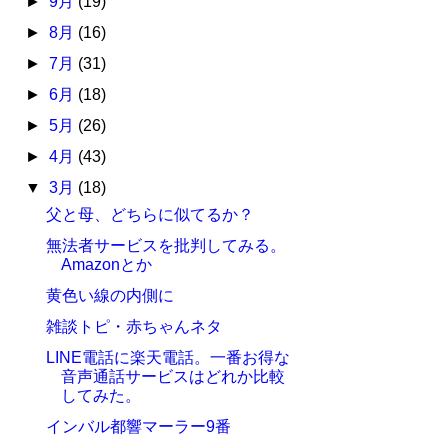
►
9月
(19)
►
8月
(16)
►
7月
(31)
►
6月
(18)
►
5月
(26)
►
4月
(43)
▼
3月
(18)
父と母、どちらに似てるか？
無法者サービスを批判してみる。
Amazonとか
黄色い線の内側に
雑談トピ・赤ちゃんネタ
LINE電話に楽天電話。一番お得な
音声通話サービスはどれか比較
してみた。
インバル都響マーラー9番