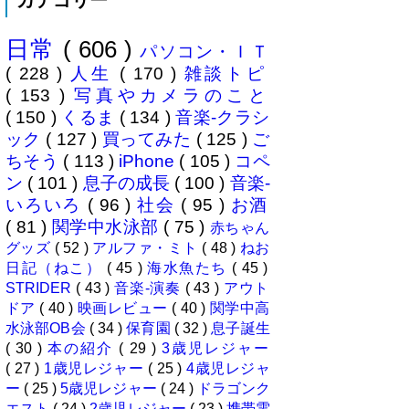
カテゴリー
マイオニーさん（奥様＝魔女）の
休みに合わせ平日に代休を取り行
日常
( 606 )
ってきました、場所は 本栖湖キ
パソコン・ＩＴ
ャンプ場 ...
( 228 )
人生
( 170 )
雑談トピ
( 153 )
写真やカメラのこと
( 150 )
くるま
( 134 )
音楽-クラシ
ック
( 127 )
買ってみた
( 125 )
ご
ちそう
( 113 )
iPhone
( 105 )
コペ
ン
( 101 )
息子の成長
( 100 )
音楽-
いろいろ
( 96 )
社会
( 95 )
お酒
( 81 )
関学中水泳部
( 75 )
赤ちゃん
グッズ
( 52 )
アルファ・ミト
( 48 )
ねお
日記（ねこ）
( 45 )
海水魚たち
( 45 )
STRIDER
( 43 )
音楽-演奏
( 43 )
アウト
ドア
( 40 )
映画レビュー
( 40 )
関学中高
水泳部OB会
( 34 )
保育園
( 32 )
息子誕生
( 30 )
本の紹介
( 29 )
3歳児レジャー
( 27 )
1歳児レジャー
( 25 )
4歳児レジャ
ー
( 25 )
5歳児レジャー
( 24 )
ドラゴンク
エスト
( 24 )
2歳児レジャー
( 23 )
携帯電