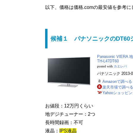
以下、価格は価格.comの最安値を参考
候補１ パナソニックのDT60
Panasonic VI
TH-L47DT60
posted with
カエレバ
パナソニック 2013-04
Amazonで調べる
楽天市場で調べ
Yahooショッピ
お値段：12万円くらい
地デジチューナー：2つ
長時間録画：不可
液晶：
IPS液晶