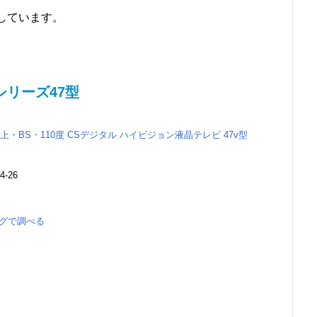
にしています。
シリーズ47型
ERA 地上・BS・110度 CSデジタル ハイビジョン液晶テレビ 47v型
-26
る
ングで調べる