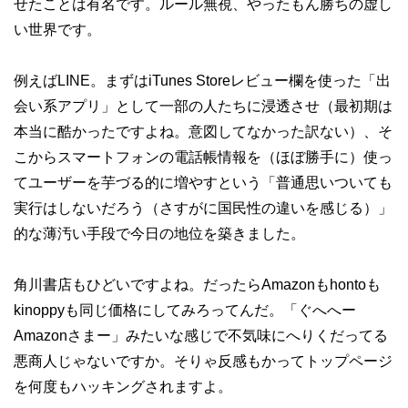
せたことは有名です。ルール無視、やったもん勝ちの虚し
い世界です。
例えばLINE。まずはiTunes Storeレビュー欄を使った「出
会い系アプリ」として一部の人たちに浸透させ（最初期は
本当に酷かったですよね。意図してなかった訳ない）、そ
こからスマートフォンの電話帳情報を（ほぼ勝手に）使っ
てユーザーを芋づる的に増やすという「普通思いついても
実行はしないだろう（さすがに国民性の違いを感じる）」
的な薄汚い手段で今日の地位を築きました。
角川書店もひどいですよね。だったらAmazonもhontoも
kinoppyも同じ価格にしてみろってんだ。「ぐへへー
Amazonさまー」みたいな感じで不気味にへりくだってる
悪商人じゃないですか。そりゃ反感もかってトップページ
を何度もハッキングされますよ。