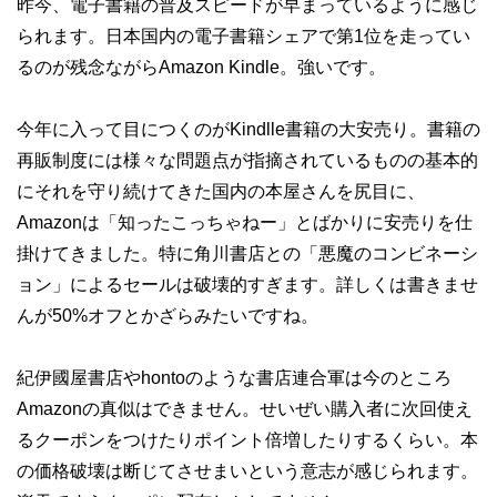
昨今、電子書籍の普及スピードが早まっているように感じ
られます。日本国内の電子書籍シェアで第1位を走ってい
るのが残念ながらAmazon Kindle。強いです。
今年に入って目につくのがKindlle書籍の大安売り。書籍の
再販制度には様々な問題点が指摘されているものの基本的
にそれを守り続けてきた国内の本屋さんを尻目に、
Amazonは「知ったこっちゃねー」とばかりに安売りを仕
掛けてきました。特に角川書店との「悪魔のコンビネーシ
ョン」によるセールは破壊的すぎます。詳しくは書きませ
んが50%オフとかざらみたいですね。
紀伊國屋書店やhontoのような書店連合軍は今のところ
Amazonの真似はできません。せいぜい購入者に次回使え
るクーポンをつけたりポイント倍増したりするくらい。本
の価格破壊は断じてさせまいという意志が感じられます。