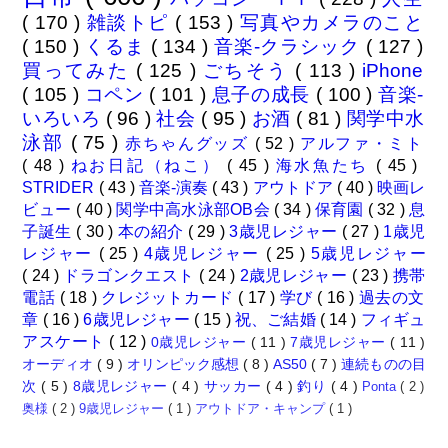
( 170 )
雑談トピ
( 153 )
写真やカメラのこと
( 150 )
くるま
( 134 )
音楽-クラシック
( 127 )
買ってみた
( 125 )
ごちそう
( 113 )
iPhone
( 105 )
コペン
( 101 )
息子の成長
( 100 )
音楽-
いろいろ
( 96 )
社会
( 95 )
お酒
( 81 )
関学中水
泳部
( 75 )
赤ちゃんグッズ
( 52 )
アルファ・ミト
( 48 )
ねお日記（ねこ）
( 45 )
海水魚たち
( 45 )
STRIDER
( 43 )
音楽-演奏
( 43 )
アウトドア
( 40 )
映画レ
ビュー
( 40 )
関学中高水泳部OB会
( 34 )
保育園
( 32 )
息
子誕生
( 30 )
本の紹介
( 29 )
3歳児レジャー
( 27 )
1歳児
レジャー
( 25 )
4歳児レジャー
( 25 )
5歳児レジャー
( 24 )
ドラゴンクエスト
( 24 )
2歳児レジャー
( 23 )
携帯
電話
( 18 )
クレジットカード
( 17 )
学び
( 16 )
過去の文
章
( 16 )
6歳児レジャー
( 15 )
祝、ご結婚
( 14 )
フィギュ
アスケート
( 12 )
0歳児レジャー
( 11 )
7歳児レジャー
( 11 )
オーディオ
( 9 )
オリンピック感想
( 8 )
AS50
( 7 )
連続ものの目
次
( 5 )
8歳児レジャー
( 4 )
サッカー
( 4 )
釣り
( 4 )
Ponta
( 2 )
奥様
( 2 )
9歳児レジャー
( 1 )
アウトドア・キャンプ
( 1 )