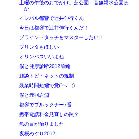
土曜の午後のおでかけ。芝公園、音無親水公園ほ
か
インバル都響で辻井伸行くん
今日は都響で辻井伸行くんだ！
ブラインドタッチをマスターしたい！
プリンタもほしい
オリンパスいいよね
僕と健康診断2012前編
雑談トピ・ネットの規制
残業時間短縮で賞(´ヘ｀;)
僕と赤羽岩淵
都響でブルックナー7番
携帯電話料金見直しの罠？
魚の目が治りました
夜桜めぐり2012