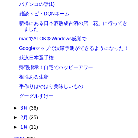
パチンコの話(1)
雑談トピ・DQNネーム
新橋にある日本酒熟成古酒の店「花」に行ってき
ました
macでATOKをWindows感覚で
Googleマップで渋滞予測ができるようになった！
競泳日本選手権
帰宅指示！自宅でハッピーアワー
根性ある生卵
手作りはやはり美味しいもの
グーグルすげー
►
3月
(36)
►
2月
(25)
►
1月
(11)