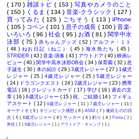
( 170 )
雑談トピ
( 153 )
写真やカメラのこと
( 150 )
くるま
( 134 )
音楽-クラシック
( 127 )
買ってみた
( 125 )
ごちそう
( 113 )
iPhone
( 105 )
コペン
( 101 )
息子の成長
( 100 )
音楽-
いろいろ
( 96 )
社会
( 95 )
お酒
( 81 )
関学中水
泳部
( 75 )
赤ちゃんグッズ
( 52 )
アルファ・ミト
( 48 )
ねお日記（ねこ）
( 45 )
海水魚たち
( 45 )
STRIDER
( 43 )
音楽-演奏
( 43 )
アウトドア
( 40 )
映画レ
ビュー
( 40 )
関学中高水泳部OB会
( 34 )
保育園
( 32 )
息
子誕生
( 30 )
本の紹介
( 29 )
3歳児レジャー
( 27 )
1歳児
レジャー
( 25 )
4歳児レジャー
( 25 )
5歳児レジャー
( 24 )
ドラゴンクエスト
( 24 )
2歳児レジャー
( 23 )
携帯
電話
( 18 )
クレジットカード
( 17 )
学び
( 16 )
過去の文
章
( 16 )
6歳児レジャー
( 15 )
祝、ご結婚
( 14 )
フィギュ
アスケート
( 12 )
0歳児レジャー
( 11 )
7歳児レジャー
( 11 )
オーディオ
( 9 )
オリンピック感想
( 8 )
AS50
( 7 )
連続ものの目
次
( 5 )
8歳児レジャー
( 4 )
サッカー
( 4 )
釣り
( 4 )
Ponta
( 2 )
奥様
( 2 )
9歳児レジャー
( 1 )
アウトドア・キャンプ
( 1 )