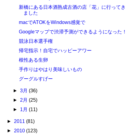
新橋にある日本酒熟成古酒の店「花」に行ってき
ました
macでATOKをWindows感覚で
Googleマップで渋滞予測ができるようになった！
競泳日本選手権
帰宅指示！自宅でハッピーアワー
根性ある生卵
手作りはやはり美味しいもの
グーグルすげー
►
3月
(36)
►
2月
(25)
►
1月
(11)
►
2011
(81)
►
2010
(123)