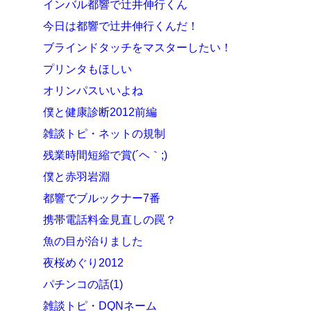
インバル都響で辻井伸行くん
今日は都響で辻井伸行くんだ！
ブラインドタッチをマスターしたい！
プリンタもほしい
オリンパスいいよね
僕と健康診断2012前編
雑談トピ・ネットの規制
残業時間短縮で賞(´ヘ｀;)
僕と赤羽岩淵
都響でブルックナー7番
携帯電話料金見直しの罠？
魚の目が治りました
夜桜めぐり2012
パチンコの話(1)
雑談トピ・DQNネーム