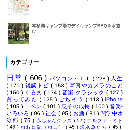
本栖湖キャンプ場でデイキャンプBBQ＆水遊
び
カテゴリー
日常
( 606 )
パソコン・ＩＴ
( 228 )
人生
( 170 )
雑談トピ
( 153 )
写真やカメラのこと
( 150 )
くるま
( 134 )
音楽-クラシック
( 127 )
買ってみた
( 125 )
ごちそう
( 113 )
iPhone
( 105 )
コペン
( 101 )
息子の成長
( 100 )
音楽-
いろいろ
( 96 )
社会
( 95 )
お酒
( 81 )
関学中水
泳部
( 75 )
赤ちゃんグッズ
( 52 )
アルファ・ミト
( 48 )
ねお日記（ねこ）
( 45 )
海水魚たち
( 45 )