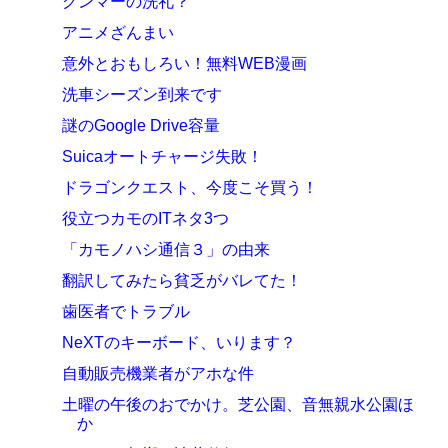
グンマーの洗礼？
アニメざんまい
意外とおもしろい！無料WEB漫画
洗車シーズン到来です
謎のGoogle Drive容量
Suicaオートチャージ失敗！
ドラゴンクエスト、今度こそ買う！
役立つカモのITネタ3つ
「カモノハシ通信３」の由来
翻訳してみたら貧乏がバレてた！
歯医者でトラブル
NeXTのキーボード、いります？
自動販売機業者がアホな件
土曜の午後のおでかけ。芝公園、音無親水公園ほ
か