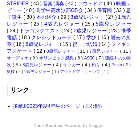
STRIDER
( 43 )
音楽-演奏
( 43 )
アウトドア
( 40 )
映画レ
ビュー
( 40 )
関学中高水泳部OB会
( 34 )
保育園
( 32 )
息
子誕生
( 30 )
本の紹介
( 29 )
3歳児レジャー
( 27 )
1歳児
レジャー
( 25 )
4歳児レジャー
( 25 )
5歳児レジャー
( 24 )
ドラゴンクエスト
( 24 )
2歳児レジャー
( 23 )
携帯
電話
( 18 )
クレジットカード
( 17 )
学び
( 16 )
過去の文
章
( 16 )
6歳児レジャー
( 15 )
祝、ご結婚
( 14 )
フィギュ
アスケート
( 12 )
0歳児レジャー
( 11 )
7歳児レジャー
( 11 )
オーディオ
( 9 )
オリンピック感想
( 8 )
AS50
( 7 )
連続ものの目
次
( 5 )
8歳児レジャー
( 4 )
サッカー
( 4 )
釣り
( 4 )
Ponta
( 2 )
奥様
( 2 )
9歳児レジャー
( 1 )
アウトドア・キャンプ
( 1 )
リンク
多摩Jr2023年度4年生のページ（非公開）
Naoki Kurotaki. Powered by
Blogger
.