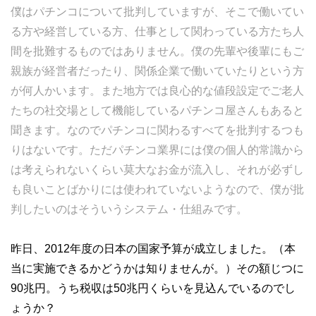
僕はパチンコについて批判していますが、そこで働いてい
る方や経営している方、仕事として関わっている方たち人
間を批難するものではありません。僕の先輩や後輩にもご
親族が経営者だったり、関係企業で働いていたりという方
が何人かいます。また地方では良心的な値段設定でご老人
たちの社交場として機能しているパチンコ屋さんもあると
聞きます。なのでパチンコに関わるすべてを批判するつも
りはないです。ただパチンコ業界には僕の個人的常識から
は考えられないくらい莫大なお金が流入し、それが必ずし
も良いことばかりには使われていないようなので、僕が批
判したいのはそういうシステム・仕組みです。
昨日、2012年度の日本の国家予算が成立しました。（本
当に実施できるかどうかは知りませんが。）その額じつに
90兆円。うち税収は50兆円くらいを見込んでいるのでし
ょうか？