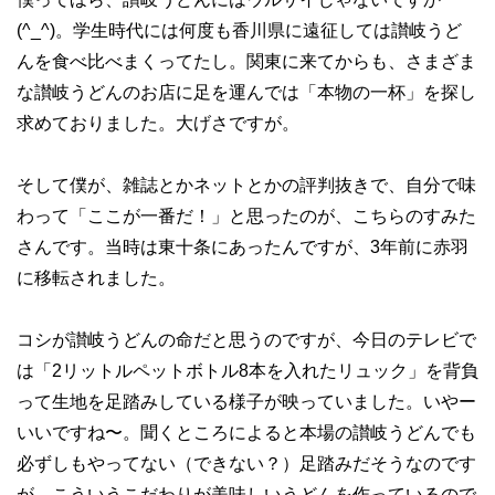
(^_^)。学生時代には何度も香川県に遠征しては讃岐うど
んを食べ比べまくってたし。関東に来てからも、さまざま
な讃岐うどんのお店に足を運んでは「本物の一杯」を探し
求めておりました。大げさですが。
そして僕が、雑誌とかネットとかの評判抜きで、自分で味
わって「ここが一番だ！」と思ったのが、こちらのすみた
さんです。当時は東十条にあったんですが、3年前に赤羽
に移転されました。
コシが讃岐うどんの命だと思うのですが、今日のテレビで
は「2リットルペットボトル8本を入れたリュック」を背負
って生地を足踏みしている様子が映っていました。いやー
いいですね〜。聞くところによると本場の讃岐うどんでも
必ずしもやってない（できない？）足踏みだそうなのです
が、こういうこだわりが美味しいうどんを作っているので