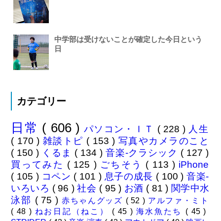
中学部は受けないことが確定した今日という
日
カテゴリー
日常
( 606 )
パソコン・ＩＴ
( 228 )
人生
( 170 )
雑談トピ
( 153 )
写真やカメラのこと
( 150 )
くるま
( 134 )
音楽-クラシック
( 127 )
買ってみた
( 125 )
ごちそう
( 113 )
iPhone
( 105 )
コペン
( 101 )
息子の成長
( 100 )
音楽-
いろいろ
( 96 )
社会
( 95 )
お酒
( 81 )
関学中水
泳部
( 75 )
赤ちゃんグッズ
( 52 )
アルファ・ミト
( 48 )
ねお日記（ねこ）
( 45 )
海水魚たち
( 45 )