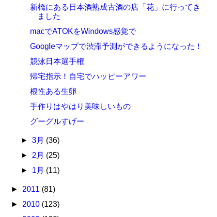
新橋にある日本酒熟成古酒の店「花」に行ってき
ました
macでATOKをWindows感覚で
Googleマップで渋滞予測ができるようになった！
競泳日本選手権
帰宅指示！自宅でハッピーアワー
根性ある生卵
手作りはやはり美味しいもの
グーグルすげー
►
3月
(36)
►
2月
(25)
►
1月
(11)
►
2011
(81)
►
2010
(123)