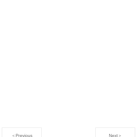
＜Previous
Next＞