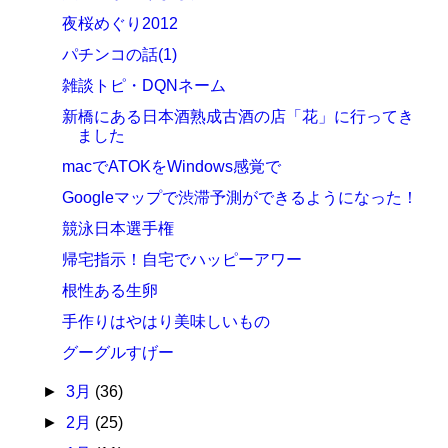
夜桜めぐり2012
パチンコの話(1)
雑談トピ・DQNネーム
新橋にある日本酒熟成古酒の店「花」に行ってき
ました
macでATOKをWindows感覚で
Googleマップで渋滞予測ができるようになった！
競泳日本選手権
帰宅指示！自宅でハッピーアワー
根性ある生卵
手作りはやはり美味しいもの
グーグルすげー
►
3月
(36)
►
2月
(25)