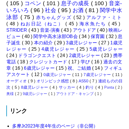
( 105 )
コペン
( 101 )
息子の成長
( 100 )
音楽-
いろいろ
( 96 )
社会
( 95 )
お酒
( 81 )
関学中水
泳部
( 75 )
赤ちゃんグッズ
( 52 )
アルファ・ミト
( 48 )
ねお日記（ねこ）
( 45 )
海水魚たち
( 45 )
STRIDER
( 43 )
音楽-演奏
( 43 )
アウトドア
( 40 )
映画レ
ビュー
( 40 )
関学中高水泳部OB会
( 34 )
保育園
( 32 )
息
子誕生
( 30 )
本の紹介
( 29 )
3歳児レジャー
( 27 )
1歳児
レジャー
( 25 )
4歳児レジャー
( 25 )
5歳児レジャー
( 24 )
ドラゴンクエスト
( 24 )
2歳児レジャー
( 23 )
携帯
電話
( 18 )
クレジットカード
( 17 )
学び
( 16 )
過去の文
章
( 16 )
6歳児レジャー
( 15 )
祝、ご結婚
( 14 )
フィギュ
アスケート
( 12 )
0歳児レジャー
( 11 )
7歳児レジャー
( 11 )
オーディオ
( 9 )
オリンピック感想
( 8 )
AS50
( 7 )
連続ものの目
次
( 5 )
8歳児レジャー
( 4 )
サッカー
( 4 )
釣り
( 4 )
Ponta
( 2 )
奥様
( 2 )
9歳児レジャー
( 1 )
アウトドア・キャンプ
( 1 )
リンク
多摩Jr2023年度4年生のページ（非公開）