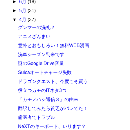
►
6月
(18)
►
5月
(31)
▼
4月
(37)
グンマーの洗礼？
アニメざんまい
意外とおもしろい！無料WEB漫画
洗車シーズン到来です
謎のGoogle Drive容量
Suicaオートチャージ失敗！
ドラゴンクエスト、今度こそ買う！
役立つカモのITネタ3つ
「カモノハシ通信３」の由来
翻訳してみたら貧乏がバレてた！
歯医者でトラブル
NeXTのキーボード、いります？