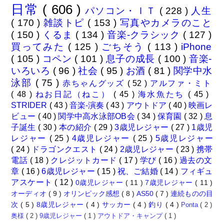
日常
( 606 )
パソコン・ＩＴ
( 228 )
人生
( 170 )
雑談トピ
( 153 )
写真やカメラのこと
( 150 )
くるま
( 134 )
音楽-クラシック
( 127 )
買ってみた
( 125 )
ごちそう
( 113 )
iPhone
( 105 )
コペン
( 101 )
息子の成長
( 100 )
音楽-
いろいろ
( 96 )
社会
( 95 )
お酒
( 81 )
関学中水
泳部
( 75 )
赤ちゃんグッズ
( 52 )
アルファ・ミト
( 48 )
ねお日記（ねこ）
( 45 )
海水魚たち
( 45 )
STRIDER
( 43 )
音楽-演奏
( 43 )
アウトドア
( 40 )
映画レ
ビュー
( 40 )
関学中高水泳部OB会
( 34 )
保育園
( 32 )
息
子誕生
( 30 )
本の紹介
( 29 )
3歳児レジャー
( 27 )
1歳児
レジャー
( 25 )
4歳児レジャー
( 25 )
5歳児レジャー
( 24 )
ドラゴンクエスト
( 24 )
2歳児レジャー
( 23 )
携帯
電話
( 18 )
クレジットカード
( 17 )
学び
( 16 )
過去の文
章
( 16 )
6歳児レジャー
( 15 )
祝、ご結婚
( 14 )
フィギュ
アスケート
( 12 )
0歳児レジャー
( 11 )
7歳児レジャー
( 11 )
オーディオ
( 9 )
オリンピック感想
( 8 )
AS50
( 7 )
連続ものの目
次
( 5 )
8歳児レジャー
( 4 )
サッカー
( 4 )
釣り
( 4 )
Ponta
( 2 )
奥様
( 2 )
9歳児レジャー
( 1 )
アウトドア・キャンプ
( 1 )