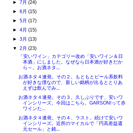
►
7月
(24)
►
6月
(15)
►
5月
(17)
►
4月
(15)
►
3月
(13)
▼
2月
(23)
「安いワイン」カテゴリー改め「安いワイン＆日
本酒」にしました。なぜなら日本酒が好きだか
ら～。お酒ネタ...
お酒ネタ４連発。その２。もともとビール系飲料
が好きな僕なので、新しい銘柄が出るととりあ
えずは飲んでみ...
お酒ネタ４連発。その３。久しぶりです、安いワ
インシリーズ。今回はこちら。GARSON!って赤
ワインた...
お酒ネタ４連発。その４、ラスト。続けて安いワ
インシリーズ。近所のマイカルで「円高差益還
元セール」と銘...