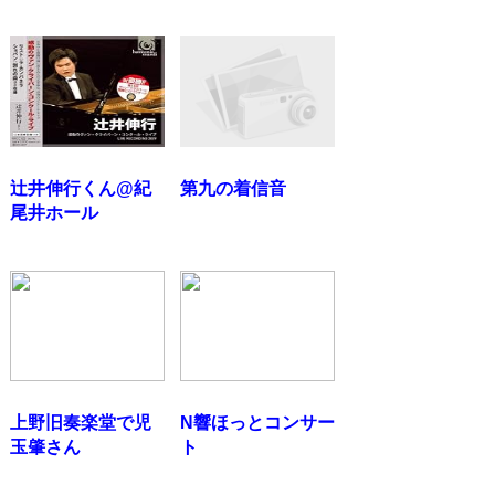
辻井伸行くん@紀
第九の着信音
尾井ホール
上野旧奏楽堂で児
N響ほっとコンサー
玉肇さん
ト