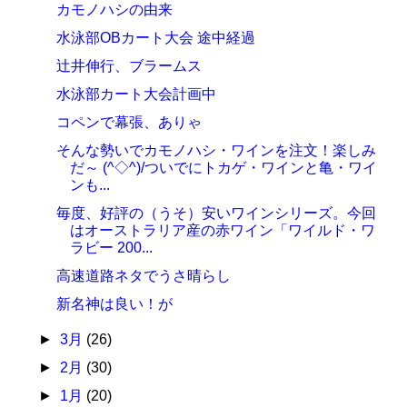
カモノハシの由来
水泳部OBカート大会 途中経過
辻井伸行、ブラームス
水泳部カート大会計画中
コペンで幕張、ありゃ
そんな勢いでカモノハシ・ワインを注文！楽しみ
だ～ (^◇^)/ついでにトカゲ・ワインと亀・ワイ
ンも...
毎度、好評の（うそ）安いワインシリーズ。今回
はオーストラリア産の赤ワイン「ワイルド・ワ
ラビー 200...
高速道路ネタでうさ晴らし
新名神は良い！が
►
3月
(26)
►
2月
(30)
►
1月
(20)