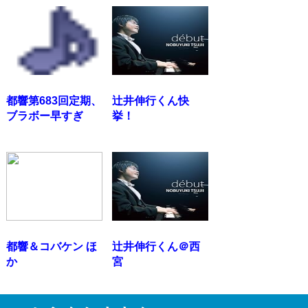
都響第683回定期、
辻井伸行くん快
ブラボー早すぎ
挙！
都響＆コバケン ほ
辻井伸行くん＠西
か
宮