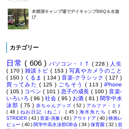
本栖湖キャンプ場でデイキャンプBBQ＆水遊
び
カテゴリー
日常
( 606 )
パソコン・ＩＴ
( 228 )
人生
( 170 )
雑談トピ
( 153 )
写真やカメラのこと
( 150 )
くるま
( 134 )
音楽-クラシック
( 127 )
買ってみた
( 125 )
ごちそう
( 113 )
iPhone
( 105 )
コペン
( 101 )
息子の成長
( 100 )
音楽-
いろいろ
( 96 )
社会
( 95 )
お酒
( 81 )
関学中水
泳部
( 75 )
赤ちゃんグッズ
( 52 )
アルファ・ミト
( 48 )
ねお日記（ねこ）
( 45 )
海水魚たち
( 45 )
STRIDER
( 43 )
音楽-演奏
( 43 )
アウトドア
( 40 )
映画レ
ビュー
( 40 )
関学中高水泳部OB会
( 34 )
保育園
( 32 )
息