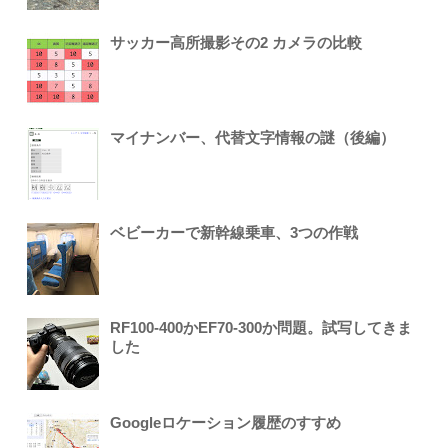
サッカー高所撮影その2 カメラの比較
マイナンバー、代替文字情報の謎（後編）
ベビーカーで新幹線乗車、3つの作戦
RF100-400かEF70-300か問題。試写してきま
した
Googleロケーション履歴のすすめ