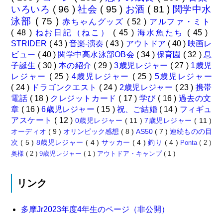
いろいろ
( 96 )
社会
( 95 )
お酒
( 81 )
関学中水
泳部
( 75 )
赤ちゃんグッズ
( 52 )
アルファ・ミト
( 48 )
ねお日記（ねこ）
( 45 )
海水魚たち
( 45 )
STRIDER
( 43 )
音楽-演奏
( 43 )
アウトドア
( 40 )
映画レ
ビュー
( 40 )
関学中高水泳部OB会
( 34 )
保育園
( 32 )
息
子誕生
( 30 )
本の紹介
( 29 )
3歳児レジャー
( 27 )
1歳児
レジャー
( 25 )
4歳児レジャー
( 25 )
5歳児レジャー
( 24 )
ドラゴンクエスト
( 24 )
2歳児レジャー
( 23 )
携帯
電話
( 18 )
クレジットカード
( 17 )
学び
( 16 )
過去の文
章
( 16 )
6歳児レジャー
( 15 )
祝、ご結婚
( 14 )
フィギュ
アスケート
( 12 )
0歳児レジャー
( 11 )
7歳児レジャー
( 11 )
オーディオ
( 9 )
オリンピック感想
( 8 )
AS50
( 7 )
連続ものの目
次
( 5 )
8歳児レジャー
( 4 )
サッカー
( 4 )
釣り
( 4 )
Ponta
( 2 )
奥様
( 2 )
9歳児レジャー
( 1 )
アウトドア・キャンプ
( 1 )
リンク
多摩Jr2023年度4年生のページ（非公開）