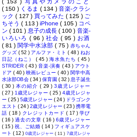
( 153 )
写真やカメラのこと
( 150 )
くるま
( 134 )
音楽-クラシ
ック
( 127 )
買ってみた
( 125 )
ご
ちそう
( 113 )
iPhone
( 105 )
コペ
ン
( 101 )
息子の成長
( 100 )
音楽-
いろいろ
( 96 )
社会
( 95 )
お酒
( 81 )
関学中水泳部
( 75 )
赤ちゃん
グッズ
( 52 )
アルファ・ミト
( 48 )
ねお
日記（ねこ）
( 45 )
海水魚たち
( 45 )
STRIDER
( 43 )
音楽-演奏
( 43 )
アウト
ドア
( 40 )
映画レビュー
( 40 )
関学中高
水泳部OB会
( 34 )
保育園
( 32 )
息子誕生
( 30 )
本の紹介
( 29 )
3歳児レジャー
( 27 )
1歳児レジャー
( 25 )
4歳児レジャ
ー
( 25 )
5歳児レジャー
( 24 )
ドラゴンク
エスト
( 24 )
2歳児レジャー
( 23 )
携帯電
話
( 18 )
クレジットカード
( 17 )
学び
( 16 )
過去の文章
( 16 )
6歳児レジャー
( 15 )
祝、ご結婚
( 14 )
フィギュアスケ
ート
( 12 )
0歳児レジャー
( 11 )
7歳児レジャ