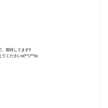
、期待してます!!
ださいo(*^▽^*)o