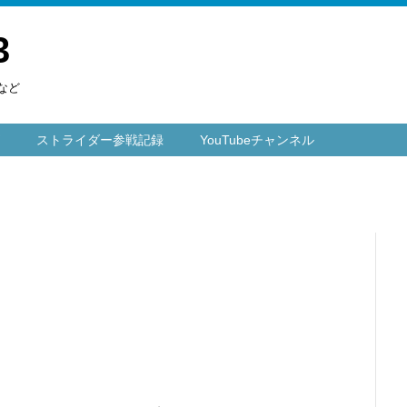
3
など
ストライダー参戦記録
YouTubeチャンネル