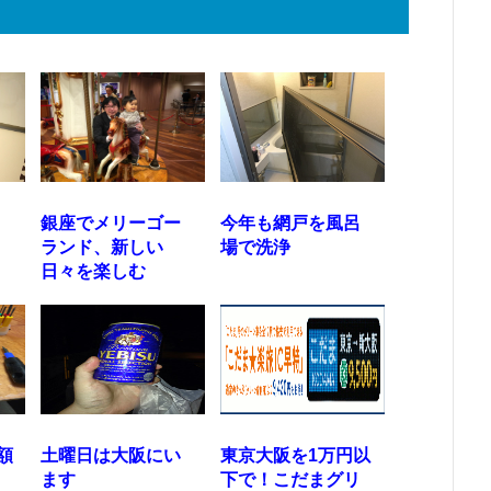
銀座でメリーゴー
今年も網戸を風呂
ランド、新しい
場で洗浄
日々を楽しむ
額
土曜日は大阪にい
東京大阪を1万円以
ます
下で！こだまグリ