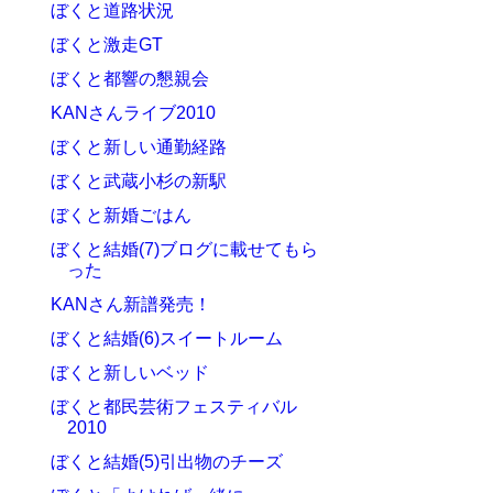
ぼくと道路状況
ぼくと激走GT
ぼくと都響の懇親会
KANさんライブ2010
ぼくと新しい通勤経路
ぼくと武蔵小杉の新駅
ぼくと新婚ごはん
ぼくと結婚(7)ブログに載せてもら
った
KANさん新譜発売！
ぼくと結婚(6)スイートルーム
ぼくと新しいベッド
ぼくと都民芸術フェスティバル
2010
ぼくと結婚(5)引出物のチーズ