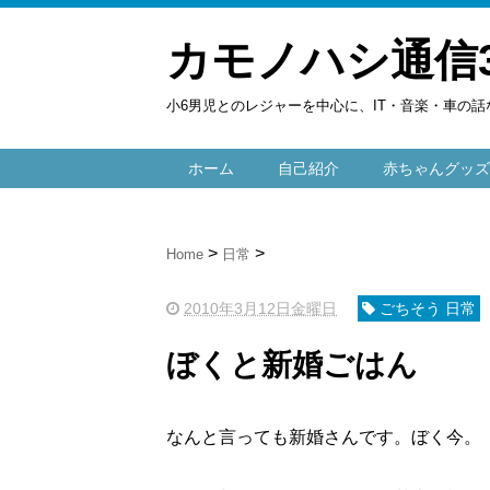
カモノハシ通信
小6男児とのレジャーを中心に、IT・音楽・車の話
ホーム
自己紹介
赤ちゃんグッズ
Home
日常
2010年3月12日金曜日
ごちそう 日常
ぼくと新婚ごはん
なんと言っても新婚さんです。ぼく今。