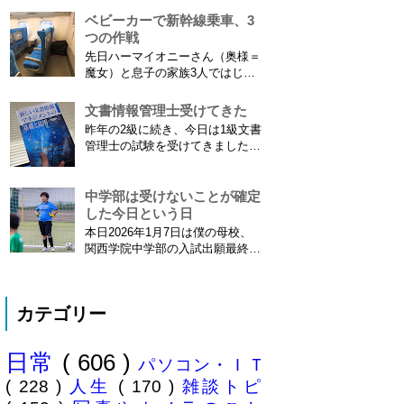
ンズです...
iPhone 6 Plusで確認しました。
ベビーカーで新幹線乗車、3
カモノハシ通信3: Googleロケー
つの作戦
ション履歴がiOS8で復活！
先日ハーマイオニーさん（奥様＝
※2013年11月8日 追記※ 残念な
魔女）と息子の家族3人ではじめ
こ...
て、東海道新幹線に乗ってきまし
た。息子はまだ8ヶ月なので基本
文書情報管理士受けてきた
ヒザの上なのですが、問題はベビ
昨年の2級に続き、今日は1級文書
ーカーをどうするか。色々事前に
管理士の試験を受けてきました。
調べたことと、実際に乗ってわか
合格発表は月末だけど、こんな記
ったことをご報告いたします！ ※
事書いてもし不合格だったら恥ず
東海道新幹線限定ネタもあります
かしい…。 ※後日追記※ 無事合
中学部は受けないことが確定
ので...
格してました。しかも成績が上位
した今日という日
3名以内？とかで表彰してもらい
本日2026年1月7日は僕の母校、
ました\( ˆoˆ )/ 文書の取り扱いや
関西学院中学部の入試出願最終日
電子化、e文書...
でした。出願はしませんでした。
うちは神奈川県川崎市ですので当
然と言えば当然ですが・・。 自
カテゴリー
分の息子が12歳になったら母校中
学部に入れたいなぁとうっすら考
えていたこの30余年。居住地的に
日常
( 606 )
その可能性がほぼなくなったこと
パソコン・ＩＴ
は...
( 228 )
人生
( 170 )
雑談トピ