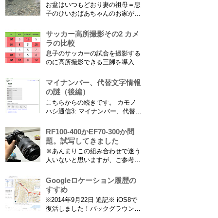
お盆はいつもどおり妻の祖母＝息
子のひいおばあちゃんのお家があ
る浜松に行ってきました。ひいお
ばあちゃんがご健在なのはとって
サッカー高所撮影その2 カメ
もありがたいことです。 5歳vs88
ラの比較
歳 ひいおばあちゃんとの対決！
息子のサッカーの試合を撮影する
カモノハシ通信3 神宮寺川で水遊
のに高所撮影できる三脚を導入し
び、下の方に動画も付けてます
た話 の続きです。 最大7.5mの高
竜ヶ岩洞と鮎つ...
さからフィールド全体（少年用な
マイナンバー、代替文字情報
ので大人用の半分の大きさです）
の謎（後編）
を撮影できればカメラを放置して
こちらからの続きです。 カモノ
の撮影ができますし、選手のポジ
ハシ通信3: マイナンバー、代替文
ショニングを俯瞰で見てあとから
字情報の謎（前編） そもそも子
分析することもできます。 で、
供の名前に使える漢字には制限が
RF100-400かEF70-300か問
問題...
あります。たまに使える漢字が増
題。試写してきました
えたり減ったりしてニュースにな
※あんまりこの組み合わせで迷う
ってますよね。（2015年１月には
人いないと思いますが、ご参考に
「巫」の字が人名漢字に追加され
なれば。EF70-300は1型というこ
てニュースになっていまし...
とにご注意ください。 息子がサ
Googleロケーション履歴の
ッカーを始めたことで望遠レンズ
すすめ
をつけての撮影機会がまた増えて
※2014年9月22日 追記※ iOS8で
きました。使っているのは EF70-
復活しました！バックグラウンド
300mm F4-5.6 IS USM というレ
で常時記録してくれています。