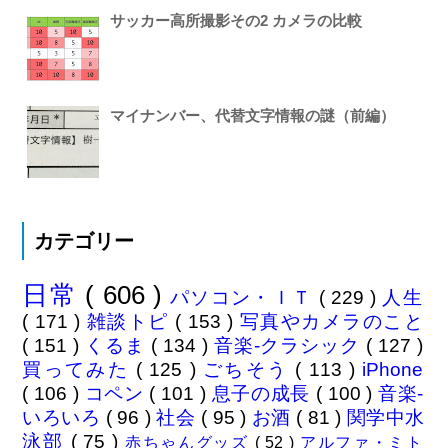
サッカー高所撮影その2 カメラの比較
マイナンバー、代替文字情報の謎（前編）
カテゴリー
日常
( 606 )
パソコン・ＩＴ
( 229 )
人生
( 171 )
雑談トピ
( 153 )
写真やカメラのこと
( 151 )
くるま
( 134 )
音楽-クラシック
( 127 )
買ってみた
( 125 )
ごちそう
( 113 )
iPhone
( 106 )
コペン
( 101 )
息子の成長
( 100 )
音楽-
いろいろ
( 96 )
社会
( 95 )
お酒
( 81 )
関学中水
泳部
( 75 )
赤ちゃんグッズ
( 52 )
アルファ・ミト