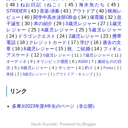
( 48 )
ねお日記（ねこ）
( 45 )
海水魚たち
( 45 )
STRIDER
( 43 )
音楽-演奏
( 43 )
アウトドア
( 40 )
映画レ
ビュー
( 40 )
関学中高水泳部OB会
( 34 )
保育園
( 32 )
息
子誕生
( 30 )
本の紹介
( 29 )
3歳児レジャー
( 27 )
1歳児
レジャー
( 25 )
4歳児レジャー
( 25 )
5歳児レジャー
( 24 )
ドラゴンクエスト
( 24 )
2歳児レジャー
( 23 )
携帯
電話
( 18 )
クレジットカード
( 17 )
学び
( 16 )
過去の文
章
( 16 )
6歳児レジャー
( 15 )
祝、ご結婚
( 14 )
フィギュ
アスケート
( 12 )
0歳児レジャー
( 11 )
7歳児レジャー
( 11 )
オーディオ
( 9 )
オリンピック感想
( 8 )
AS50
( 7 )
連続ものの目
次
( 5 )
8歳児レジャー
( 4 )
サッカー
( 4 )
釣り
( 4 )
Ponta
( 2 )
奥様
( 2 )
9歳児レジャー
( 1 )
アウトドア・キャンプ
( 1 )
リンク
多摩Jr2023年度4年生のページ（非公開）
Naoki Kurotaki. Powered by
Blogger
.