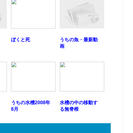
ぼくと死
うちの魚・最新動
画
に
うちの水槽2008年
水槽の中の移動す
8月
る無脊椎