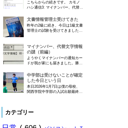
こちらからの続きです。 カモノ
※2013年11月8日 追記※ 残念な
ハシ通信3: マイナンバー、代替文
こ...
字情報の謎（前編） そもそも子
供の名前に使える漢字には制限が
文書情報管理士受けてきた
あります。たまに使える漢字が増
昨年の2級に続き、今日は1級文書
えたり減ったりしてニュースにな
管理士の試験を受けてきました。
ってますよね。（2015年１月には
合格発表は月末だけど、こんな記
「巫」の字が人名漢字に追加され
事書いてもし不合格だったら恥ず
てニュースになっていまし...
かしい…。 ※後日追記※ 無事合
マイナンバー、代替文字情報
格してました。しかも成績が上位
の謎（前編）
3名以内？とかで表彰してもらい
ようやくマイナンバーの通知カー
ました\( ˆoˆ )/ 文書の取り扱いや
ドが我が家にも届きました。勝手
電子化、e文書...
に「年賀状のようにアルバイトを
たくさん雇ってさっさと配ればい
中学部は受けないことが確定
いのに」と思っていましたが、な
した今日という日
んでも簡易書留の配達は限られた
本日2026年1月7日は僕の母校、
職員にしか許されていないそう
関西学院中学部の入試出願最終日
で、そりゃ大変ですね。ご苦労さ
でした。出願はしませんでした。
まです。 謎の代替文字情報 個人
うちは神奈川県川崎市ですので当
番号...
然と言えば当然ですが・・。 自
カテゴリー
分の息子が12歳になったら母校中
学部に入れたいなぁとうっすら考
えていたこの30余年。居住地的に
日常
( 606 )
その可能性がほぼなくなったこと