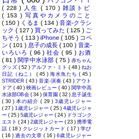
パソコン・ＩＴ
は...
( 228 )
人生
( 170 )
雑談トピ
( 153 )
写真やカメラのこと
( 150 )
くるま
( 134 )
音楽-クラシ
ック
( 127 )
買ってみた
( 125 )
ご
ちそう
( 113 )
iPhone
( 105 )
コペ
ン
( 101 )
息子の成長
( 100 )
音楽-
いろいろ
( 96 )
社会
( 95 )
お酒
( 81 )
関学中水泳部
( 75 )
赤ちゃん
グッズ
( 52 )
アルファ・ミト
( 48 )
ねお
日記（ねこ）
( 45 )
海水魚たち
( 45 )
STRIDER
( 43 )
音楽-演奏
( 43 )
アウト
ドア
( 40 )
映画レビュー
( 40 )
関学中高
水泳部OB会
( 34 )
保育園
( 32 )
息子誕生
( 30 )
本の紹介
( 29 )
3歳児レジャー
( 27 )
1歳児レジャー
( 25 )
4歳児レジャ
ー
( 25 )
5歳児レジャー
( 24 )
ドラゴンク
エスト
( 24 )
2歳児レジャー
( 23 )
携帯電
話
( 18 )
クレジットカード
( 17 )
学び
( 16 )
過去の文章
( 16 )
6歳児レジャー