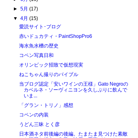
►
5月
(17)
▼
4月
(15)
愛読サイト･ブログ
赤いドュカティ・PaintShopPro6
海水魚水槽の歴史
コペン写真日和
オリンピック招致で仮想現実
ねこちゃん撮りのバイブル
当ブログ認定「安いワインの王様」Gato Negroの
カベルネ・ソーヴィニヨンを久しぶりに飲んで
いま...
「グラン・トリノ」感想
コペンの内装
うどん三昧 とく彦
日本酒ネタ前後編の後編。たまたま見つけた素敵