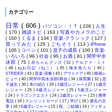
カテゴリー
日常
( 606 )
パソコン・ＩＴ
( 228 )
人生
( 170 )
雑談トピ
( 153 )
写真やカメラのこと
( 150 )
くるま
( 134 )
音楽-クラシック
( 127 )
買ってみた
( 125 )
ごちそう
( 113 )
iPhone
( 105 )
コペン
( 101 )
息子の成長
( 100 )
音楽-
いろいろ
( 96 )
社会
( 95 )
お酒
( 81 )
関学中水
泳部
( 75 )
赤ちゃんグッズ
( 52 )
アルファ・ミト
( 48 )
ねお日記（ねこ）
( 45 )
海水魚たち
( 45 )
STRIDER
( 43 )
音楽-演奏
( 43 )
アウトドア
( 40 )
映画レ
ビュー
( 40 )
関学中高水泳部OB会
( 34 )
保育園
( 32 )
息
子誕生
( 30 )
本の紹介
( 29 )
3歳児レジャー
( 27 )
1歳児
レジャー
( 25 )
4歳児レジャー
( 25 )
5歳児レジャー
( 24 )
ドラゴンクエスト
( 24 )
2歳児レジャー
( 23 )
携帯
電話
( 18 )
クレジットカード
( 17 )
学び
( 16 )
過去の文
章
( 16 )
6歳児レジャー
( 15 )
祝、ご結婚
( 14 )
フィギュ
アスケート
( 12 )