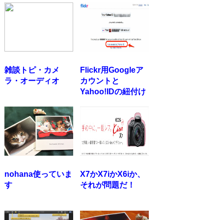
雑談トピ・カメ
Flickr用Googleア
ラ・オーディオ
カウントと
Yahoo!IDの紐付け
nohana使っていま
X7かX7iかX6iか、
す
それが問題だ！