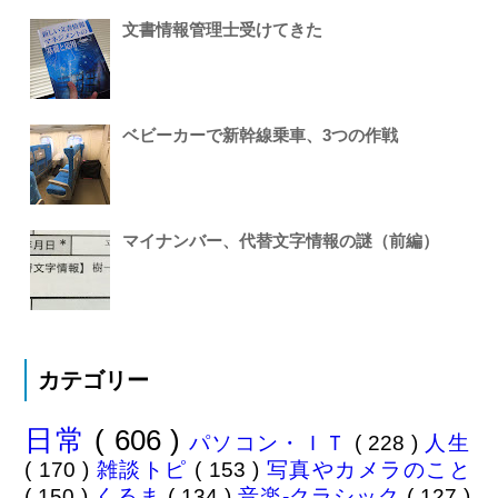
文書情報管理士受けてきた
ベビーカーで新幹線乗車、3つの作戦
マイナンバー、代替文字情報の謎（前編）
カテゴリー
日常
( 606 )
パソコン・ＩＴ
( 228 )
人生
( 170 )
雑談トピ
( 153 )
写真やカメラのこと
( 150 )
くるま
( 134 )
音楽-クラシック
( 127 )