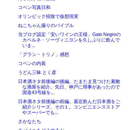
コペン写真日和
オリンピック招致で仮想現実
ねこちゃん撮りのバイブル
当ブログ認定「安いワインの王様」Gato Negroの
カベルネ・ソーヴィニヨンを久しぶりに飲んで
いま...
「グラン・トリノ」感想
コペンの内装
うどん三昧 とく彦
日本酒ネタ前後編の後編。たまたま見つけた素敵
な酒屋を紹介。先日、神戸に用事があったので
国道43号線を...
日本酒ネタ前後編の前編。最近飲んだ日本酒をご
紹介シリーズ、その１。コンビニエンスストア
やスーパーでも...
さかなたち