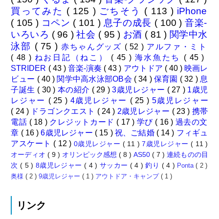
買ってみた
( 125 )
ごちそう
( 113 )
iPhone
( 105 )
コペン
( 101 )
息子の成長
( 100 )
音楽-
いろいろ
( 96 )
社会
( 95 )
お酒
( 81 )
関学中水
泳部
( 75 )
赤ちゃんグッズ
( 52 )
アルファ・ミト
( 48 )
ねお日記（ねこ）
( 45 )
海水魚たち
( 45 )
STRIDER
( 43 )
音楽-演奏
( 43 )
アウトドア
( 40 )
映画レ
ビュー
( 40 )
関学中高水泳部OB会
( 34 )
保育園
( 32 )
息
子誕生
( 30 )
本の紹介
( 29 )
3歳児レジャー
( 27 )
1歳児
レジャー
( 25 )
4歳児レジャー
( 25 )
5歳児レジャー
( 24 )
ドラゴンクエスト
( 24 )
2歳児レジャー
( 23 )
携帯
電話
( 18 )
クレジットカード
( 17 )
学び
( 16 )
過去の文
章
( 16 )
6歳児レジャー
( 15 )
祝、ご結婚
( 14 )
フィギュ
アスケート
( 12 )
0歳児レジャー
( 11 )
7歳児レジャー
( 11 )
オーディオ
( 9 )
オリンピック感想
( 8 )
AS50
( 7 )
連続ものの目
次
( 5 )
8歳児レジャー
( 4 )
サッカー
( 4 )
釣り
( 4 )
Ponta
( 2 )
奥様
( 2 )
9歳児レジャー
( 1 )
アウトドア・キャンプ
( 1 )
リンク