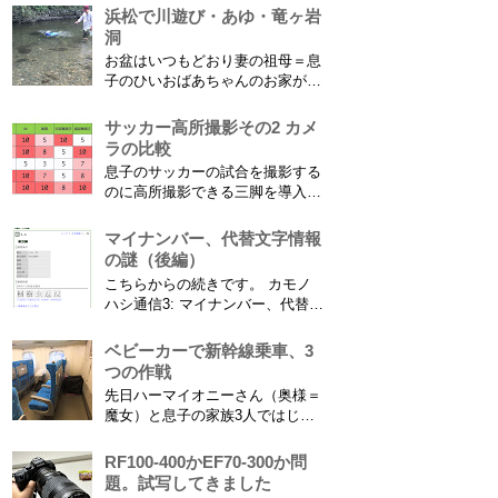
浜松で川遊び・あゆ・竜ヶ岩
洞
お盆はいつもどおり妻の祖母＝息
子のひいおばあちゃんのお家があ
る浜松に行ってきました。ひいお
ばあちゃんがご健在なのはとって
サッカー高所撮影その2 カメ
もありがたいことです。 5歳vs88
ラの比較
歳 ひいおばあちゃんとの対決！
息子のサッカーの試合を撮影する
カモノハシ通信3 神宮寺川で水遊
のに高所撮影できる三脚を導入し
び、下の方に動画も付けてます
た話 の続きです。 最大7.5mの高
竜ヶ岩洞と鮎つ...
さからフィールド全体（少年用な
マイナンバー、代替文字情報
ので大人用の半分の大きさです）
の謎（後編）
を撮影できればカメラを放置して
こちらからの続きです。 カモノ
の撮影ができますし、選手のポジ
ハシ通信3: マイナンバー、代替文
ショニングを俯瞰で見てあとから
字情報の謎（前編） そもそも子
分析することもできます。 で、
供の名前に使える漢字には制限が
ベビーカーで新幹線乗車、3
問題...
あります。たまに使える漢字が増
つの作戦
えたり減ったりしてニュースにな
先日ハーマイオニーさん（奥様＝
ってますよね。（2015年１月には
魔女）と息子の家族3人ではじめ
「巫」の字が人名漢字に追加され
て、東海道新幹線に乗ってきまし
てニュースになっていまし...
た。息子はまだ8ヶ月なので基本
RF100-400かEF70-300か問
ヒザの上なのですが、問題はベビ
題。試写してきました
ーカーをどうするか。色々事前に