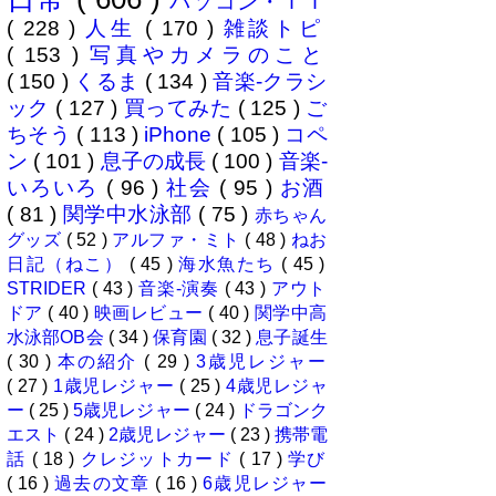
パソコン・ＩＴ
は...
( 228 )
人生
( 170 )
雑談トピ
( 153 )
写真やカメラのこと
( 150 )
くるま
( 134 )
音楽-クラシ
ック
( 127 )
買ってみた
( 125 )
ご
ちそう
( 113 )
iPhone
( 105 )
コペ
ン
( 101 )
息子の成長
( 100 )
音楽-
いろいろ
( 96 )
社会
( 95 )
お酒
( 81 )
関学中水泳部
( 75 )
赤ちゃん
グッズ
( 52 )
アルファ・ミト
( 48 )
ねお
日記（ねこ）
( 45 )
海水魚たち
( 45 )
STRIDER
( 43 )
音楽-演奏
( 43 )
アウト
ドア
( 40 )
映画レビュー
( 40 )
関学中高
水泳部OB会
( 34 )
保育園
( 32 )
息子誕生
( 30 )
本の紹介
( 29 )
3歳児レジャー
( 27 )
1歳児レジャー
( 25 )
4歳児レジャ
ー
( 25 )
5歳児レジャー
( 24 )
ドラゴンク
エスト
( 24 )
2歳児レジャー
( 23 )
携帯電
話
( 18 )
クレジットカード
( 17 )
学び
( 16 )
過去の文章
( 16 )
6歳児レジャー