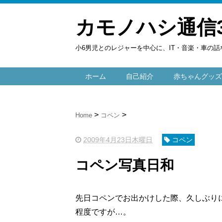
カモノハシ通信
小6男児とのレジャーを中心に、IT・音楽・車の話
ホーム
自己紹介
赤ちゃんグッズ
Home
コペン
2009年4月23日木曜日
コペン
コペン写真日和
先日コペンでお出かけした際、久しぶり
程度ですが…。