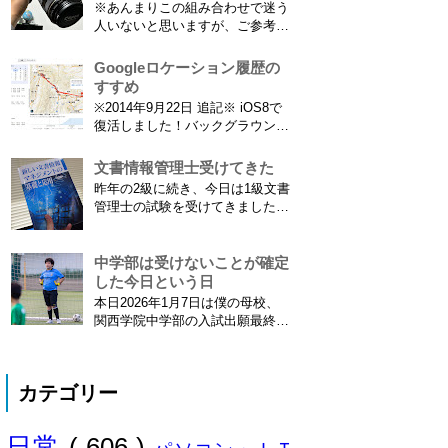
※あんまりこの組み合わせで迷う
調べたことと、実際に乗ってわか
人いないと思いますが、ご参考に
ったことをご報告いたします！ ※
なれば。EF70-300は1型というこ
東海道新幹線限定ネタもあります
とにご注意ください。 息子がサ
Googleロケーション履歴の
ので...
ッカーを始めたことで望遠レンズ
すすめ
をつけての撮影機会がまた増えて
※2014年9月22日 追記※ iOS8で
きました。使っているのは EF70-
復活しました！バックグラウンド
300mm F4-5.6 IS USM というレ
で常時記録してくれています。
ンズです...
iPhone 6 Plusで確認しました。
文書情報管理士受けてきた
カモノハシ通信3: Googleロケー
昨年の2級に続き、今日は1級文書
ション履歴がiOS8で復活！
管理士の試験を受けてきました。
※2013年11月8日 追記※ 残念な
合格発表は月末だけど、こんな記
こ...
事書いてもし不合格だったら恥ず
かしい…。 ※後日追記※ 無事合
中学部は受けないことが確定
格してました。しかも成績が上位
した今日という日
3名以内？とかで表彰してもらい
本日2026年1月7日は僕の母校、
ました\( ˆoˆ )/ 文書の取り扱いや
関西学院中学部の入試出願最終日
電子化、e文書...
でした。出願はしませんでした。
うちは神奈川県川崎市ですので当
然と言えば当然ですが・・。 自
カテゴリー
分の息子が12歳になったら母校中
学部に入れたいなぁとうっすら考
えていたこの30余年。居住地的に
日常
( 606 )
その可能性がほぼなくなったこと