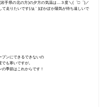
岩手県の北の方)の夕方の気温は…３度＼(゜□゜)／
て走りたいです(ﾉд｀)ぽかぽか陽気が待ち遠しいで
ープンにできるできないの
度でも寒いですが。
ンの季節はこれからです！