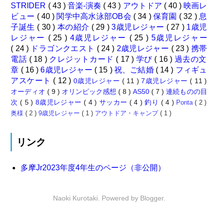
STRIDER
( 43 )
音楽-演奏
( 43 )
アウトドア
( 40 )
映画レ
ビュー
( 40 )
関学中高水泳部OB会
( 34 )
保育園
( 32 )
息
子誕生
( 30 )
本の紹介
( 29 )
3歳児レジャー
( 27 )
1歳児
レジャー
( 25 )
4歳児レジャー
( 25 )
5歳児レジャー
( 24 )
ドラゴンクエスト
( 24 )
2歳児レジャー
( 23 )
携帯
電話
( 18 )
クレジットカード
( 17 )
学び
( 16 )
過去の文
章
( 16 )
6歳児レジャー
( 15 )
祝、ご結婚
( 14 )
フィギュ
アスケート
( 12 )
0歳児レジャー
( 11 )
7歳児レジャー
( 11 )
オーディオ
( 9 )
オリンピック感想
( 8 )
AS50
( 7 )
連続ものの目
次
( 5 )
8歳児レジャー
( 4 )
サッカー
( 4 )
釣り
( 4 )
Ponta
( 2 )
奥様
( 2 )
9歳児レジャー
( 1 )
アウトドア・キャンプ
( 1 )
リンク
多摩Jr2023年度4年生のページ（非公開）
Naoki Kurotaki. Powered by
Blogger
.