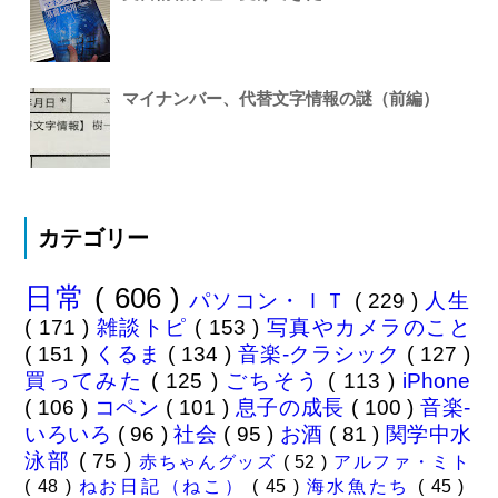
マイナンバー、代替文字情報の謎（前編）
カテゴリー
日常
( 606 )
パソコン・ＩＴ
( 229 )
人生
( 171 )
雑談トピ
( 153 )
写真やカメラのこと
( 151 )
くるま
( 134 )
音楽-クラシック
( 127 )
買ってみた
( 125 )
ごちそう
( 113 )
iPhone
( 106 )
コペン
( 101 )
息子の成長
( 100 )
音楽-
いろいろ
( 96 )
社会
( 95 )
お酒
( 81 )
関学中水
泳部
( 75 )
赤ちゃんグッズ
( 52 )
アルファ・ミト
( 48 )
ねお日記（ねこ）
( 45 )
海水魚たち
( 45 )