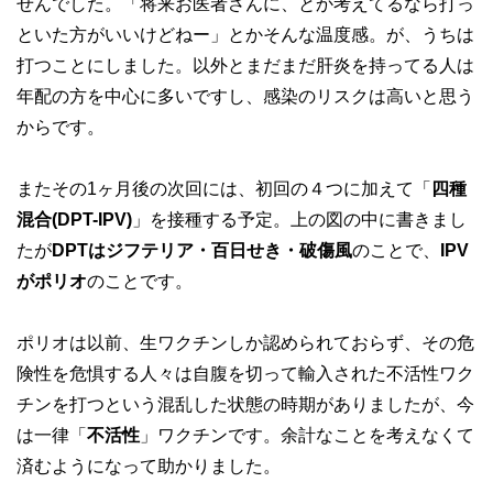
せんでした。「将来お医者さんに、とか考えてるなら打っ
といた方がいいけどねー」とかそんな温度感。が、うちは
打つことにしました。以外とまだまだ肝炎を持ってる人は
年配の方を中心に多いですし、感染のリスクは高いと思う
からです。
またその1ヶ月後の次回には、初回の４つに加えて「
四種
混合(DPT-IPV)
」を接種する予定。上の図の中に書きまし
たが
DPTはジフテリア・百日せき・破傷風
のことで、
IPV
がポリオ
のことです。
ポリオは以前、生ワクチンしか認められておらず、その危
険性を危惧する人々は自腹を切って輸入された不活性ワク
チンを打つという混乱した状態の時期がありましたが、今
は一律「
不活性
」ワクチンです。余計なことを考えなくて
済むようになって助かりました。