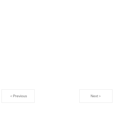
＜Previous
Next＞