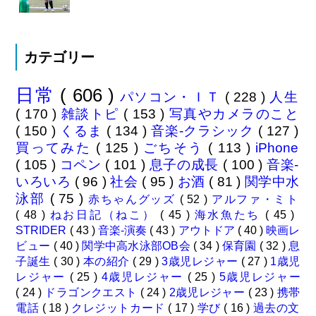
カテゴリー
日常
( 606 )
パソコン・ＩＴ
( 228 )
人生
( 170 )
雑談トピ
( 153 )
写真やカメラのこと
( 150 )
くるま
( 134 )
音楽-クラシック
( 127 )
買ってみた
( 125 )
ごちそう
( 113 )
iPhone
( 105 )
コペン
( 101 )
息子の成長
( 100 )
音楽-
いろいろ
( 96 )
社会
( 95 )
お酒
( 81 )
関学中水
泳部
( 75 )
赤ちゃんグッズ
( 52 )
アルファ・ミト
( 48 )
ねお日記（ねこ）
( 45 )
海水魚たち
( 45 )
STRIDER
( 43 )
音楽-演奏
( 43 )
アウトドア
( 40 )
映画レ
ビュー
( 40 )
関学中高水泳部OB会
( 34 )
保育園
( 32 )
息
子誕生
( 30 )
本の紹介
( 29 )
3歳児レジャー
( 27 )
1歳児
レジャー
( 25 )
4歳児レジャー
( 25 )
5歳児レジャー
( 24 )
ドラゴンクエスト
( 24 )
2歳児レジャー
( 23 )
携帯
電話
( 18 )
クレジットカード
( 17 )
学び
( 16 )
過去の文