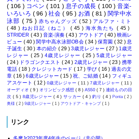
( 106 )
コペン
( 101 )
息子の成長
( 100 )
音楽-
いろいろ
( 96 )
社会
( 95 )
お酒
( 81 )
関学中水
泳部
( 75 )
赤ちゃんグッズ
( 52 )
アルファ・ミト
( 48 )
ねお日記（ねこ）
( 45 )
海水魚たち
( 45 )
STRIDER
( 43 )
音楽-演奏
( 43 )
アウトドア
( 40 )
映画レ
ビュー
( 40 )
関学中高水泳部OB会
( 34 )
保育園
( 32 )
息
子誕生
( 30 )
本の紹介
( 29 )
3歳児レジャー
( 27 )
1歳児
レジャー
( 25 )
4歳児レジャー
( 25 )
5歳児レジャー
( 24 )
ドラゴンクエスト
( 24 )
2歳児レジャー
( 23 )
携帯
電話
( 18 )
クレジットカード
( 17 )
学び
( 16 )
過去の文
章
( 16 )
6歳児レジャー
( 15 )
祝、ご結婚
( 14 )
フィギュ
アスケート
( 12 )
0歳児レジャー
( 11 )
7歳児レジャー
( 11 )
オーディオ
( 9 )
オリンピック感想
( 8 )
AS50
( 7 )
連続ものの目
次
( 5 )
8歳児レジャー
( 4 )
サッカー
( 4 )
釣り
( 4 )
Ponta
( 2 )
奥様
( 2 )
9歳児レジャー
( 1 )
アウトドア・キャンプ
( 1 )
リンク
多摩Jr2023年度4年生のページ（非公開）