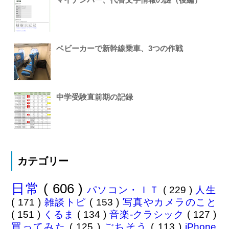
ベビーカーで新幹線乗車、3つの作戦
中学受験直前期の記録
カテゴリー
日常
( 606 )
パソコン・ＩＴ
( 229 )
人生
( 171 )
雑談トピ
( 153 )
写真やカメラのこと
( 151 )
くるま
( 134 )
音楽-クラシック
( 127 )
買ってみた
( 125 )
ごちそう
( 113 )
iPhone