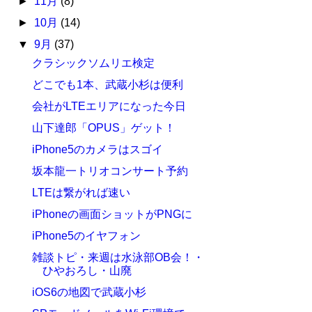
►
11月
(8)
►
10月
(14)
▼
9月
(37)
クラシックソムリエ検定
どこでも1本、武蔵小杉は便利
会社がLTEエリアになった今日
山下達郎「OPUS」ゲット！
iPhone5のカメラはスゴイ
坂本龍一トリオコンサート予約
LTEは繋がれば速い
iPhoneの画面ショットがPNGに
iPhone5のイヤフォン
雑談トピ・来週は水泳部OB会！・
ひやおろし・山廃
iOS6の地図で武蔵小杉