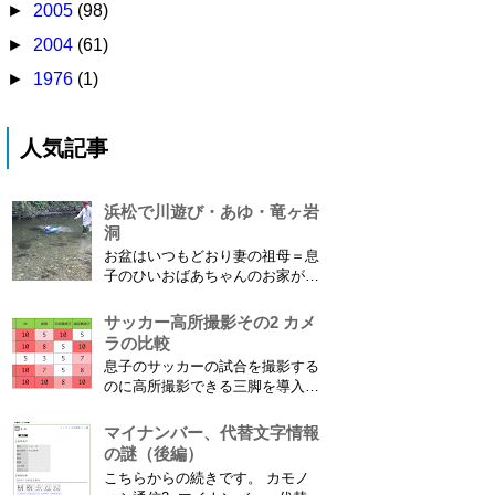
►
2005
(98)
►
2004
(61)
►
1976
(1)
人気記事
浜松で川遊び・あゆ・竜ヶ岩
洞
お盆はいつもどおり妻の祖母＝息
子のひいおばあちゃんのお家があ
る浜松に行ってきました。ひいお
ばあちゃんがご健在なのはとって
サッカー高所撮影その2 カメ
もありがたいことです。 5歳vs88
ラの比較
歳 ひいおばあちゃんとの対決！
息子のサッカーの試合を撮影する
カモノハシ通信3 神宮寺川で水遊
のに高所撮影できる三脚を導入し
び、下の方に動画も付けてます
た話 の続きです。 最大7.5mの高
竜ヶ岩洞と鮎つ...
さからフィールド全体（少年用な
マイナンバー、代替文字情報
ので大人用の半分の大きさです）
の謎（後編）
を撮影できればカメラを放置して
こちらからの続きです。 カモノ
の撮影ができますし、選手のポジ