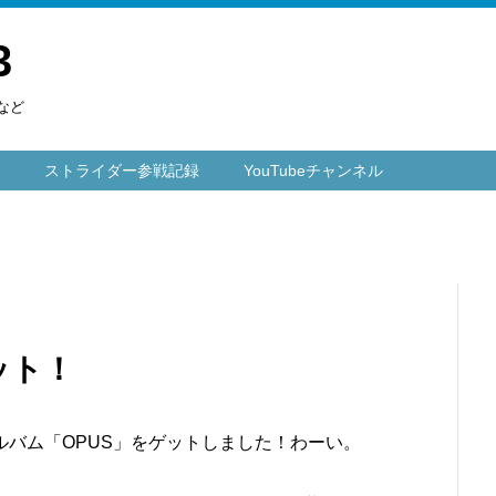
3
など
ストライダー参戦記録
YouTubeチャンネル
ット！
バム「OPUS」をゲットしました！わーい。