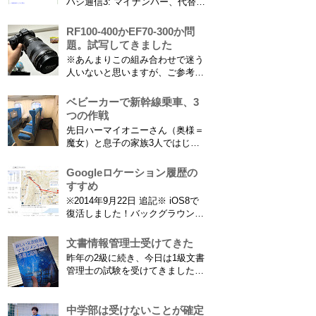
ハシ通信3: マイナンバー、代替文
ショニングを俯瞰で見てあとから
字情報の謎（前編） そもそも子
分析することもできます。 で、
供の名前に使える漢字には制限が
RF100-400かEF70-300か問
問題...
あります。たまに使える漢字が増
題。試写してきました
えたり減ったりしてニュースにな
※あんまりこの組み合わせで迷う
ってますよね。（2015年１月には
人いないと思いますが、ご参考に
「巫」の字が人名漢字に追加され
なれば。EF70-300は1型というこ
てニュースになっていまし...
とにご注意ください。 息子がサ
ベビーカーで新幹線乗車、3
ッカーを始めたことで望遠レンズ
つの作戦
をつけての撮影機会がまた増えて
先日ハーマイオニーさん（奥様＝
きました。使っているのは EF70-
魔女）と息子の家族3人ではじめ
300mm F4-5.6 IS USM というレ
て、東海道新幹線に乗ってきまし
ンズです...
た。息子はまだ8ヶ月なので基本
Googleロケーション履歴の
ヒザの上なのですが、問題はベビ
すすめ
ーカーをどうするか。色々事前に
※2014年9月22日 追記※ iOS8で
調べたことと、実際に乗ってわか
復活しました！バックグラウンド
ったことをご報告いたします！ ※
で常時記録してくれています。
東海道新幹線限定ネタもあります
iPhone 6 Plusで確認しました。
文書情報管理士受けてきた
ので...
カモノハシ通信3: Googleロケー
昨年の2級に続き、今日は1級文書
ション履歴がiOS8で復活！
管理士の試験を受けてきました。
※2013年11月8日 追記※ 残念な
合格発表は月末だけど、こんな記
こ...
事書いてもし不合格だったら恥ず
かしい…。 ※後日追記※ 無事合
中学部は受けないことが確定